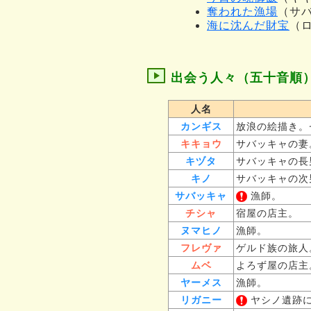
奪われた漁場
（サ
海に沈んだ財宝
（
出会う人々（五十音順
人名
カンギス
放浪の絵描き。
キキョウ
サバッキャの妻
キヅタ
サバッキャの長
キノ
サバッキャの次
サバッキャ
漁師。
チシャ
宿屋の店主。
ヌマヒノ
漁師。
フレヴァ
ゲルド族の旅人
ムベ
よろず屋の店主
ヤーメス
漁師。
リガニー
ヤシノ遺跡