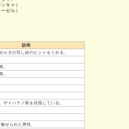
バッキャ）
ローゼル）
）
説明
ゼルダの写し絵のヒントをくれる。
。
男。
男。
。サイハテノ島を目指している。
。
に魅せられた男性。