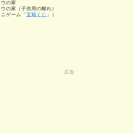
ョウの家
ョウの家（子供用の離れ）
ミニゲーム「
宝箱くじ
」）