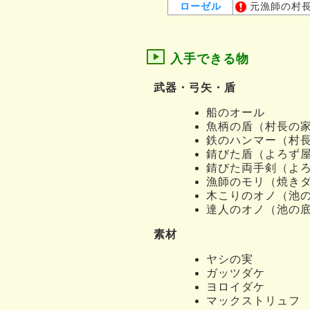
ローゼル
元漁師の村
入手できる物
武器・弓矢・盾
船のオール
魚柄の盾（村長の
鉄のハンマー（村
錆びた盾（よろず
錆びた両手剣（よ
漁師のモリ（焼き
木こりのオノ（池
達人のオノ（池の
素材
ヤシの実
ガッツダケ
ヨロイダケ
マックストリュフ