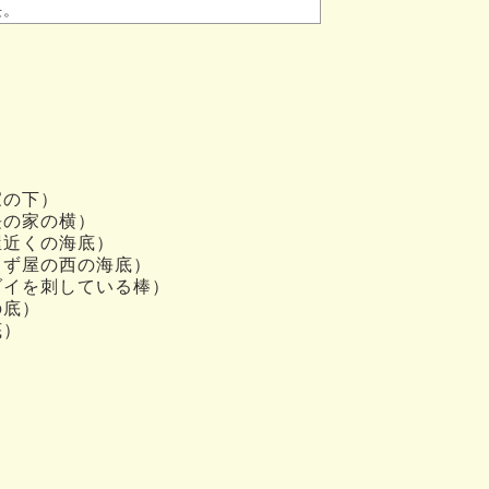
長。
家の下）
長の家の横）
屋近くの海底）
ろず屋の西の海底）
ダイを刺している棒）
の底）
底）