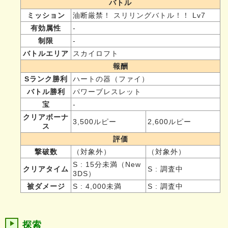
バトル
ミッション
油断厳禁！ スリリングバトル！！ Lv7
有効属性
-
制限
-
バトルエリア
スカイロフト
報酬
Sランク勝利
ハートの器（ファイ）
バトル勝利
パワーブレスレット
宝
-
クリアボーナ
3,500ルピー
2,600ルピー
ス
評価
撃破数
（対象外）
（対象外）
S : 15分未満（New
クリアタイム
S : 調査中
3DS）
被ダメージ
S : 4,000未満
S : 調査中
探索