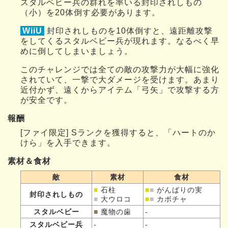
スタルベビー兵の群れを率いる封印されしもの
（小）を20体倒す必要があります。
WiiU
封印されしものを10体倒すと、遠距離攻撃
をしてくるスタルベビー兵が現れます。なるべく早
めに倒してしまいましょう。
このチャレンジでは全ての敵の攻撃力が大幅に強化
されていて、一撃で大ダメージを受けます。あまり
近付かず、遠くからアイテム「弓矢」で攻撃する方
が安全です。
報酬
[ファイ限定] Sランクを獲得すると、「ハートのか
けら」を入手できます。
素材＆食材
敵
素材
食材
■
石柱
■
■
がんばりの実
封印されしもの
■
大ウロコ
■
■
カボチャ
スタルベビー
■
魔物の歯
-
スタルベビー兵
-
-