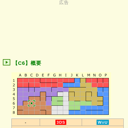
【C6】概要
-
3DS
WiiU