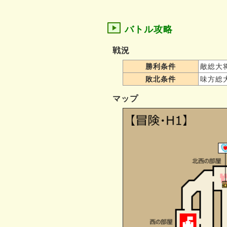
バトル攻略
戦況
勝利条件
敵総大
敗北条件
味方総
マップ