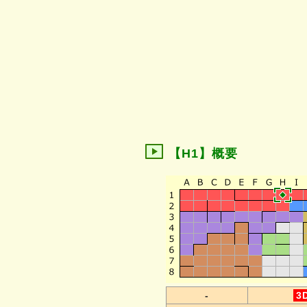
【H1】概要
-
3