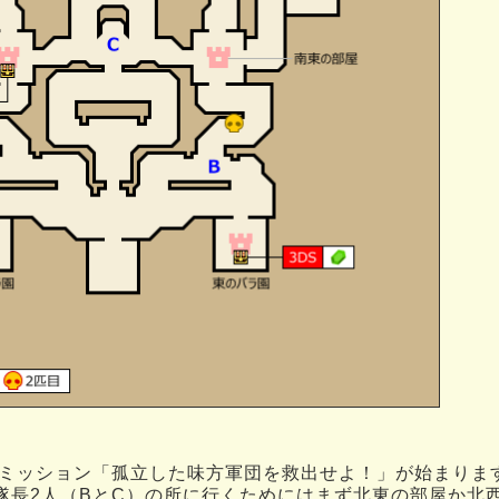
ミッション「孤立した味方軍団を救出せよ！」が始まりま
隊長2人（BとC）の所に行くためにはまず北東の部屋か北