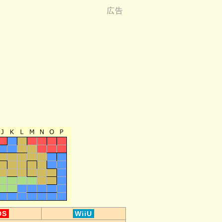
DS
WiiU