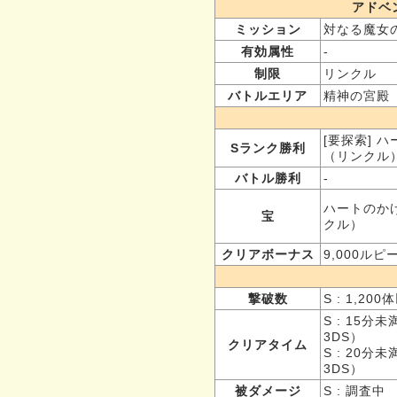
アドベ
ミッション
対なる魔女
有効属性
-
制限
リンクル
バトルエリア
精神の宮殿
[要探索] 
Sランク勝利
（リンクル
バトル勝利
-
ハートのか
宝
クル）
クリアボーナス
9,000ルピ
撃破数
S : 1,20
S : 15分未
3DS）
クリアタイム
S : 20分
3DS）
被ダメージ
S : 調査中