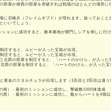
の部屋か南西の部屋を突破すれば戦場のほとんどの場所に
場に召喚兵（フレイムギブド）が現れます。放っておくと
といいでしょう。
ッションに成功すると、敵本拠地が開門しシアを倒しに行
制圧すると、ルピーが入った宝箱が出現。
制圧すると、ルピーが入った宝箱が出現。
定] 北西の部屋を制圧すると、「ハートのかけら」が入った
] 北西の部屋を制圧すると、「ハートのかけら」が入った宝
と黄金のスタルチュラが出現します（1匹目と2匹目は違う
の南） - 最初のミッションに成功し、撃破数1000体達成
の西） - 最初のミッションに成功し、敵からハートを4個