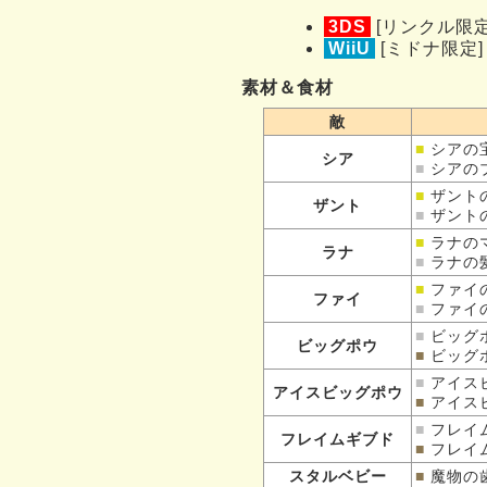
3DS
[リンクル限
WiiU
[ミドナ限定
素材＆食材
敵
■
シアの
シア
■
シアの
■
ザント
ザント
■
ザント
■
ラナの
ラナ
■
ラナの
■
ファイ
ファイ
■
ファイ
■
ビッグ
ビッグポウ
■
ビッグ
■
アイス
アイスビッグポウ
■
アイス
■
フレイ
フレイムギブド
■
フレイ
スタルベビー
■
魔物の