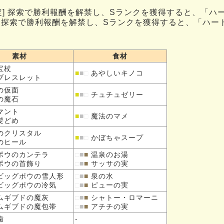
定] 探索で勝利報酬を解禁し、Sランクを獲得すると、「ハ
] 探索で勝利報酬を解禁し、Sランクを獲得すると、「ハー
素材
食材
宝杖
■
■
□
あやしいキノコ
ブレスレット
の
仮面
■
■
□
チュチュゼリー
の
魔石
マント
■
■
□
魔法のマメ
髪どめ
の
クリスタル
■
■
□
かぼちゃスープ
の
ヒール
ポウの
カンテラ
□
■
■
温泉のお湯
ポウの
首飾り
□
■
■
サッサの実
ビッグポウの
雪人形
□
■
■
泉の水
ビッグポウの
冷気
□
■
■
ピューの実
ムギブドの
魔灰
□
■
■
シャトー・ロマーニ
ムギブドの
魔包帯
□
■
■
アチチの実
歯
-