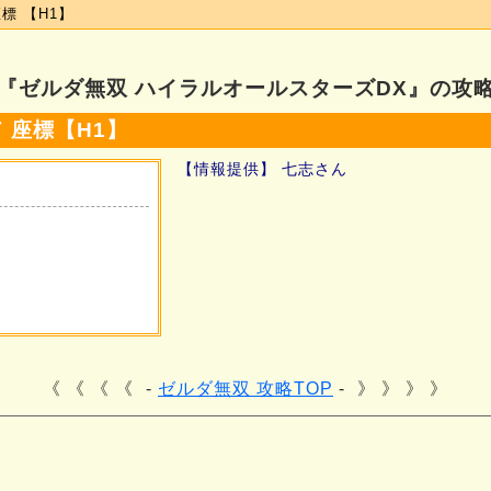
標 【H1】
『ゼルダ無双 ハイラルオールスターズDX』の攻
 座標【H1】
【情報提供】 七志さん
《 《 《
ゼルダ無双 攻略TOP
》 》 》