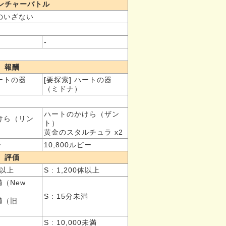
ンチャーバトル
のいざない
-
報酬
ハートの器
[要探索] ハートの器
）
（ミドナ）
ハートのかけら（ザン
けら（リン
ト）
黄金のスタルチュラ x2
ー
10,800ルピー
評価
0体以上
S : 1,200体以上
満（New
S : 15分未満
未満（旧
S : 10,000未満