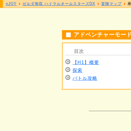
nJOY
ゼルダ無双 ハイラルオールスターズDX
冒険マップ
座
アドベンチャーモード
【H1】概要
探索
バトル攻略