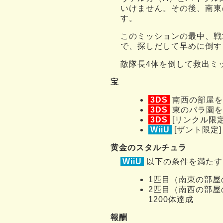
いけません。その後、南東
す。
このミッションの最中、戦
で、探しだして早めに倒す
敵隊長4体を倒して救出ミ
宝
3DS
南西の部屋を
3DS
東のバラ園を
3DS
[リンクル限
WiiU
[ザント限定
黄金のスタルチュラ
WiiU
以下の条件を満たす
1匹目（南東の部屋
2匹目（南西の部屋
1200体達成
報酬