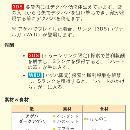
3DS
各砦内にはデクババが2体生えています。砦
の入口から弓矢でデクババを狙い撃ちでき、敵が出
現する前にデクババを倒せます。
※ アゲハでプレイした場合、リンク（3DS）/ヴァ
ルガ（WiiU）が登場します。
報酬
3DS
[トゥーンリンク限定] 探索で勝利報酬
を解禁し、Sランクを獲得すると、「ハート
の器」が手に入る。
WiiU
[アゲハ限定] 探索で勝利報酬を解禁
し、Sランクを獲得すると、「ハートのかけ
ら」が手に入る。
素材＆食材
敵
素材
食材
アゲハ
■
ペンダント
■
■
はちのこ
ダークアゲハ
■
バスケット
■
マフラー