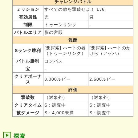
チャレンジバトル
ミッション
すべての敵を撃破せよ！ Lv6
有効属性
光
炎
制限
トゥーンリンク
-
バトルエリア
影の宮殿
報酬
[要探索] ハートの器
[要探索] ハートのか
Sランク勝利
（トゥーンリンク）
けら（アゲハ）
バトル勝利
コンパス
宝
-
クリアボーナ
3,000ルピー
2,600ルピー
ス
評価
撃破数
（対象外）
（対象外）
クリアタイム
S : 調査中
S : 調査中
被ダメージ
S : 4,000未満
S : 調査中
探索