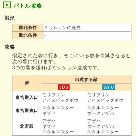
バトル攻略
戦況
勝利条件
ミッションの達成
敗北条件
-
攻略
指定された砦に行き、そこにいる敵を全滅させると
次の砦に行けます。
3つの砦を廻ればミッション達成です。
出現する敵
砦
3DS
WiiU
モリブリン
モリブリン
東宮殿入口
アイスビッグポウ
アイスビッグポウ
スタルマスター
スタルマスター
東宮殿裏口
ギブド
ダークアゲハ
アゲハ
アゲハ
北宮殿
ギブド
ダークアゲハ
スタルマスター
スタルマスター