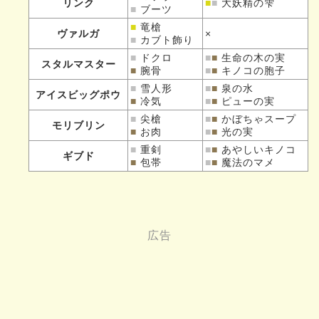
リンク
■
■
大妖精の雫
■
ブーツ
■
竜槍
ヴァルガ
×
■
カブト飾り
■
ドクロ
■
■
生命の木の実
スタルマスター
■
腕骨
■
■
キノコの胞子
■
雪人形
■
■
泉の水
アイスビッグポウ
■
冷気
■
■
ピューの実
■
尖槍
■
■
かぼちゃスープ
モリブリン
■
お肉
■
■
光の実
■
重剣
■
■
あやしいキノコ
ギブド
■
包帯
■
■
魔法のマメ