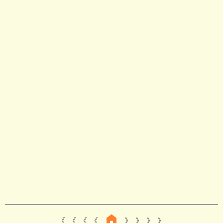
《 《 《
》 》 》