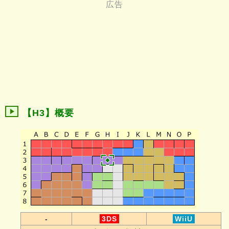
【H3】概要
-
3DS
WiiU