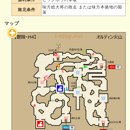
味方総大将の敗走 または味方本拠地の陥
敗北条件
落
マップ