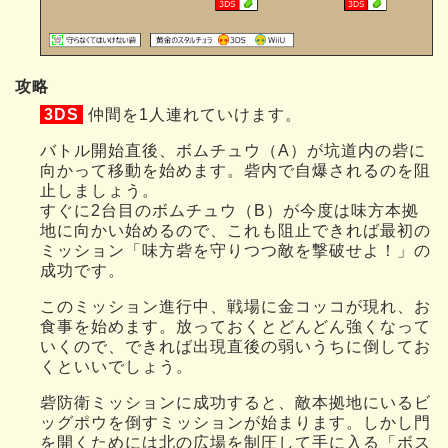
攻略
3DS
仲間を1人連れていけます。
バトル開始直後、ボムチュウ（A）が坑道内の砦に
向かって移動を始めます。砦内で自爆されるのを阻
止しましょう。
すぐに2台目のボムチュウ（B）が今度は味方本拠
地に向かい始めるので、これも阻止できれば最初の
ミッション「味方砦を守りつつ敵を撃破せよ！」の
成功です。
このミッション進行中、戦場に金コッコが現れ、お
食事を始めます。放っておくとどんどん強くなって
いくので、できれば出現直後の弱いうちに倒してお
くといいでしょう。
砦防衛ミッションに成功すると、敵本拠地にいるビ
ッグポウを倒すミッションが始まります。しかし門
を開くためには北の広場を制圧して手に入る「ボス