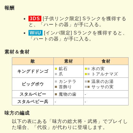
報酬
3DS
[子供リンク限定] Sランクを獲得する
と、「ハートの器」が手に入る。
WiiU
[インパ限定] Sランクを獲得すると、
「ハートの器」が手に入る。
素材＆食材
敵
素材
食材
■
鉱石
■
■
水の実
キングドドンゴ
■
爪
■
■
トアルナマズ
■
カンテラ
■
■
温泉のお湯
ビッグポウ
■
首飾り
■
■
サッサの実
スタルベビー
■
魔物の歯
-
スタルベビー兵
-
-
味方の編成
以下の表にある「味方の総大将・武将」でプレイし
た場合、「代役」が代わりに登場します。