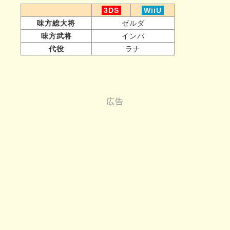
3DS
WiiU
味方総大将
ゼルダ
味方武将
インパ
代役
ラナ