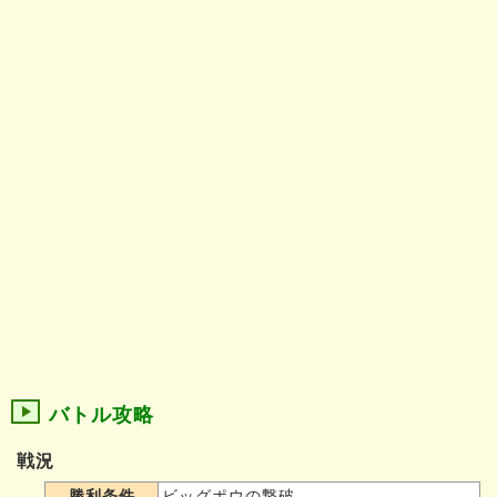
バトル攻略
戦況
勝利条件
ビッグポウの撃破