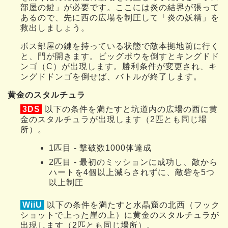
部屋の鍵」が必要です。ここには炎の結界が張って
あるので、先に西の広場を制圧して「炎の妖精」を
救出しましょう。
ボス部屋の鍵を持っている状態で敵本拠地前に行く
と、門が開きます。ビッグポウを倒すとキングドド
ンゴ（C）が出現します。勝利条件が変更され、キ
ングドドンゴを倒せば、バトルが終了します。
黄金のスタルチュラ
3DS
以下の条件を満たすと坑道内の広場の西に黄
金のスタルチュラが出現します（2匹とも同じ場
所）。
1匹目 - 撃破数1000体達成
2匹目 - 最初のミッションに成功し、敵から
ハートを4個以上減らされずに、敵砦を5つ
以上制圧
WiiU
以下の条件を満たすと水晶窟の北西（フック
ショットで上った崖の上）に黄金のスタルチュラが
出現します（2匹とも同じ場所）。