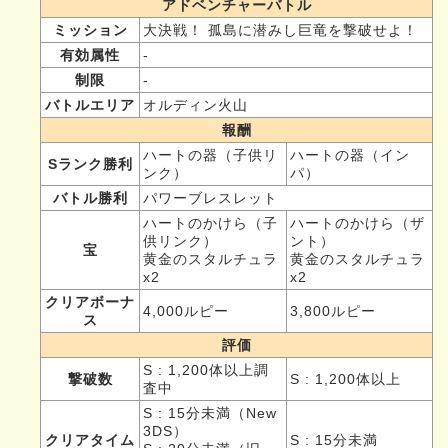
アドベンチャーバトル
ミッション
大決戦！ 孤島に潜みし巨竜を撃破せよ！
有効属性
-
制限
-
バトルエリア
オルディン火山
報酬
ハートの器（子供リ
ハートの器（イン
Sランク勝利
ンク）
パ）
バトル勝利
パワーブレスレット
ハートのかけら（子
ハートのかけら（ザ
供リンク）
ント）
宝
黄金のスタルチュラ
黄金のスタルチュラ
x2
x2
クリアボーナ
4,000ルピー
3,800ルピー
ス
評価
S : 1,200体以上調
撃破数
S : 1,200体以上
査中
S : 15分未満（New
3DS）
クリアタイム
S : 15分未満