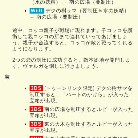
（水の妖精） → 南の広場（要制圧）
WiiU
デクの樹サマ（要制圧＆水の妖精）
→ 南の広場（要制圧）
途中、コッコ親子が戦場に現れます。子コッコを護
衛して親コッコの所まで連れていってあげましょ
う。親子が合流すると、コッコが敵と戦ってくれる
ようになります。
2つの砦の制圧に成功すると、敵本拠地が開門しま
す。ヴァルガを倒しに行きましょう。
宝
3DS
[トゥーンリンク限定] デクの樹サマを
制圧すると、「ハートのかけら」が入った
宝箱が出現。
3DS
南の広場を制圧するとルピーが入った
宝箱が出現。
3DS
東の大木を制圧するとルピーが入った
宝箱が出現。