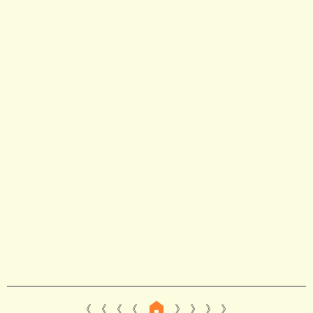
《 《 《
》 》 》