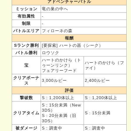
アドベンチャーバトル
ミッション
竜の巣の中へ
有効属性
-
制限
-
バトルエリア
フィローネの森
報酬
Sランク勝利
[要探索] ハートの器（シーク）
バトル勝利
ロウソク
ハートのかけら（ト
ハートのかけら（フ
宝
ゥーンリンク）
ァイ）
フェアリーフード
クリアボーナ
3,000ルピー
2,400ルピー
ス
評価
撃破数
S : 1,200体以上
S : 1,200体以上
S : 15分未満（New
3DS）
クリアタイム
S : 15分未満
S : 20分未満（旧
3DS）
被ダメージ
S : 調査中
S : 調査中