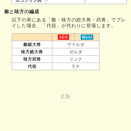
ボコブリン兵
-
-
敵と味方の編成
以下の表にある「敵・味方の総大将・武将」でプレ
イした場合、「代役」が代わりに登場します。
3DS
WiiU
敵総大将
ヴァルガ
味方総大将
ゼルダ
味方武将
リンク
代役
ラナ