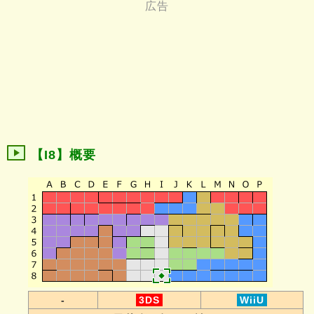
【I8】概要
-
3DS
WiiU