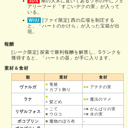
3DS
南の大木に置いてあるツボの中にフェ
アリーフード「すごいデクの実」が入って
いる。
WiiU
[ファイ限定] 西の広場を制圧する
と、「ハートのかけら」が入った宝箱が出
現。
報酬
[シーク限定] 探索で勝利報酬を解禁し、Sランクを
獲得すると、「ハートの器」が手に入ります。
素材＆食材
敵
素材
食材
■
竜槍
ヴァルガ
■
■
アチチの実
■
カブト飾り
■
ラナ
■
■
魔法のマメ
■
髪どめ
■
こて
■
■
がんばりの実
リザルフォス
■
ウロコ
■
■
水の実
ボコブリン
■
魔物のぼろ布
-