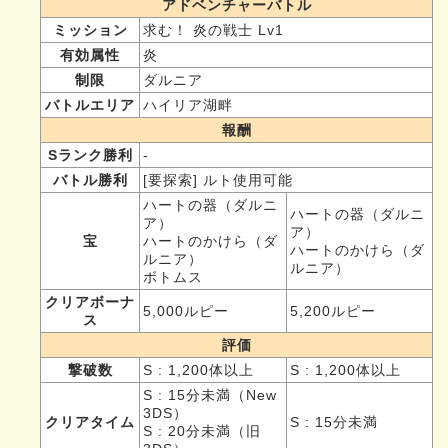
アドベンチャーバトル
ミッション
求む！ 炎の戦士 Lv1
有効属性
炎
制限
ダルニア
バトルエリア
ハイリア湖畔
報酬
Sランク勝利
-
バトル勝利
[要探索] ルト使用可能
ハートの器（ダルニ
ハートの器（ダルニ
ア）
ア）
宝
ハートのかけら（ダ
ハートのかけら（ダ
ルニア）
ルニア）
ボトムス
クリアボーナ
5,000ルピー
5,200ルピー
ス
評価
撃破数
S : 1,200体以上
S : 1,200体以上
S : 15分未満（New
3DS）
クリアタイム
S : 15分未満
S : 20分未満（旧