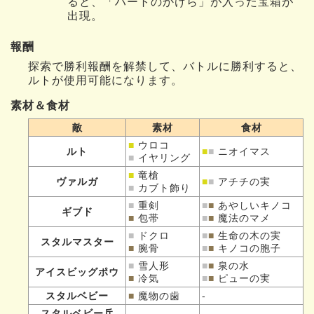
ると、「ハートのかけら」が入った宝箱が
出現。
報酬
探索で勝利報酬を解禁して、バトルに勝利すると、
ルトが使用可能になります。
素材＆食材
敵
素材
食材
■
ウロコ
ルト
■
■
ニオイマス
■
イヤリング
■
竜槍
ヴァルガ
■
■
アチチの実
■
カブト飾り
■
重剣
■
■
あやしいキノコ
ギブド
■
包帯
■
■
魔法のマメ
■
ドクロ
■
■
生命の木の実
スタルマスター
■
腕骨
■
■
キノコの胞子
■
雪人形
■
■
泉の水
アイスビッグポウ
■
冷気
■
■
ピューの実
スタルベビー
■
魔物の歯
-
スタルベビー兵
-
-