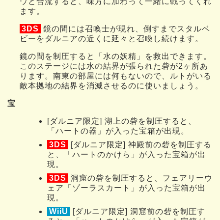
ウと合流すると、味方に加わって一緒に戦ってくれ
ます。
3DS
鏡の間には召喚士が現れ、倒すまでスタルベ
ビーをダルニアの近くに延々と召喚し続けます。
鏡の間を制圧すると「水の妖精」を救出できます。
このステージには水の結界が張られた砦が2ヶ所あ
ります。南東の部屋には何もないので、ルトがいる
敵本拠地の結界を消滅させるのに使いましょう。
宝
[ダルニア限定] 湖上の砦を制圧すると、
「ハートの器」が入った宝箱が出現。
3DS
[ダルニア限定] 神殿前の砦を制圧する
と、「ハートのかけら」が入った宝箱が出
現。
3DS
洞窟の砦を制圧すると、フェアリーウ
ェア「ゾーラスカート」が入った宝箱が出
現。
WiiU
[ダルニア限定] 洞窟前の砦を制圧す