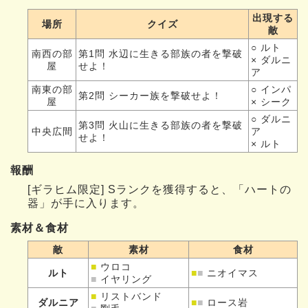
出現する
場所
クイズ
敵
○ ルト
南西の部
第1問 水辺に生きる部族の者を撃破
× ダルニ
屋
せよ！
ア
南東の部
○ インパ
第2問 シーカー族を撃破せよ！
屋
× シーク
○ ダルニ
第3問 火山に生きる部族の者を撃破
中央広間
ア
せよ！
× ルト
報酬
[ギラヒム限定] Sランクを獲得すると、「ハートの
器」が手に入ります。
素材＆食材
敵
素材
食材
■
ウロコ
ルト
■
■
ニオイマス
■
イヤリング
■
リストバンド
ダルニア
■
■
ロース岩