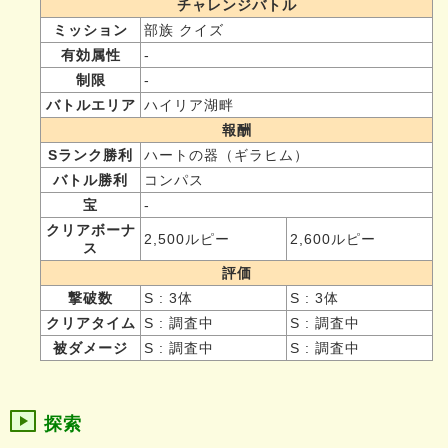
チャレンジバトル
ミッション
部族 クイズ
有効属性
-
制限
-
バトルエリア
ハイリア湖畔
報酬
Sランク勝利
ハートの器（ギラヒム）
バトル勝利
コンパス
宝
-
クリアボーナ
2,500ルピー
2,600ルピー
ス
評価
撃破数
S : 3体
S : 3体
クリアタイム
S : 調査中
S : 調査中
被ダメージ
S : 調査中
S : 調査中
探索