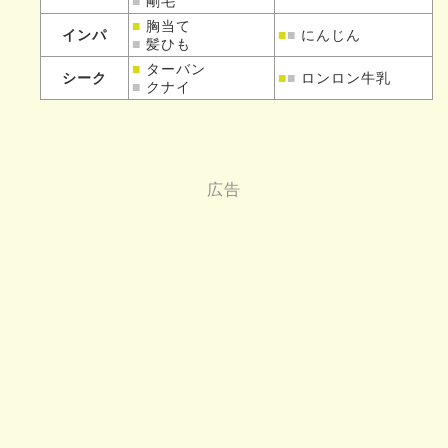
■
剛毛
■
胸当て
インパ
■
■
にんじん
■
髪ひも
■
ターバン
シーク
■
■
ロンロン牛乳
■
クナイ