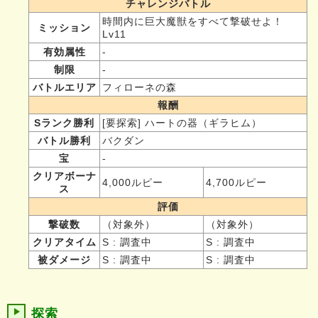
チャレンジバトル
時間内に巨大魔獣をすべて撃破せよ！
ミッション
Lv11
有効属性
-
制限
-
バトルエリア
フィローネの森
報酬
Sランク勝利
[要探索] ハートの器（ギラヒム）
バトル勝利
バクダン
宝
-
クリアボーナ
4,000ルピー
4,700ルピー
ス
評価
撃破数
（対象外）
（対象外）
クリアタイム
S : 調査中
S : 調査中
被ダメージ
S : 調査中
S : 調査中
探索