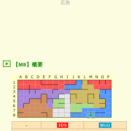
【M8】概要
-
3DS
WiiU