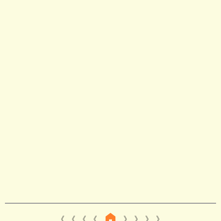
《 《 《
》 》 》