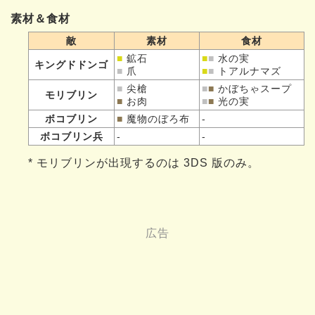
素材＆食材
敵
素材
食材
■
鉱石
■
■
水の実
キングドドンゴ
■
爪
■
■
トアルナマズ
■
尖槍
■
■
かぼちゃスープ
モリブリン
■
お肉
■
■
光の実
ボコブリン
■
魔物のぼろ布
-
ボコブリン兵
-
-
* モリブリンが出現するのは 3DS 版のみ。