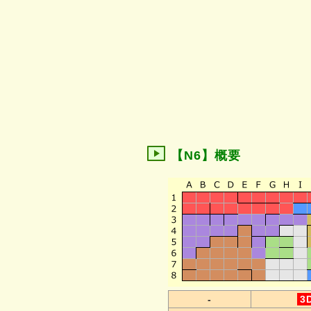
【N6】概要
-
3