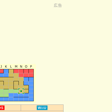
DS
WiiU