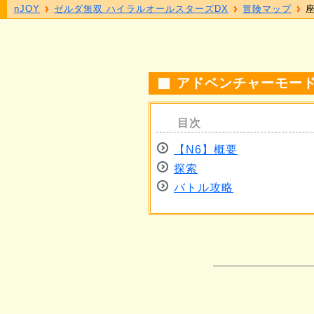
nJOY
ゼルダ無双 ハイラルオールスターズDX
冒険マップ
座
アドベンチャーモード
【N6】概要
探索
バトル攻略