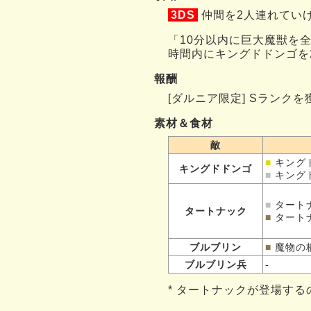
3DS
仲間を2人連れてい
「10分以内に巨大魔獣を
時間内にキングドドンゴを
報酬
[ダルニア限定] Sラン
素材＆食材
敵
■
キング
キングドドンゴ
■
キング
■
タート
タートナック
■
タート
ブルブリン
■
魔物の
ブルブリン兵
-
* タートナックが登場するの