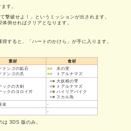
けます。
全て撃破せよ！」というミッションが出されます。
2体倒せればクリアとなります。
クを獲得すると、「ハートのかけら」が手に入ります。
素材
食材
ドドンゴの
鉱石
■
■
□
水の実
ドドンゴの
爪
■
■
□
トアルナマズ
□
■
■
大妖精の雫
ナックの
大剣
□
■
■
トアルナマズ
ナックの
ヨロイ片
□
■
■
ハイリアパイク
□
■
■
スカル魚
板金
-
-
は 3DS 版のみ。