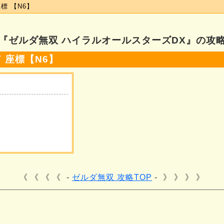
標 【N6】
『ゼルダ無双 ハイラルオールスターズDX』の攻
 座標【N6】
《 《 《
ゼルダ無双 攻略TOP
》 》 》