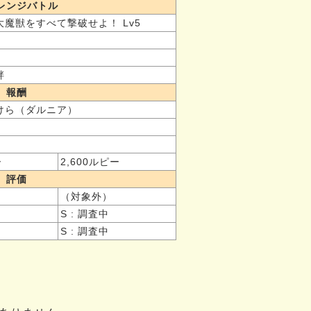
レンジバトル
魔獣をすべて撃破せよ！ Lv5
畔
報酬
けら（ダルニア）
ー
2,600ルピー
評価
（対象外）
S : 調査中
S : 調査中