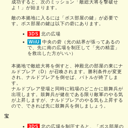
成功すると、次のミッション「敵総大将を撃破せ
よ！」が始まります。
敵の本拠地に入るには「ボス部屋の鍵」が必要で
す。ボス部屋の鍵は以下の砦にあります。
3DS
北の広場
WiiU
中央の砦（光の結界が張ってあるの
で、先に南の広場を制圧して「光の精霊」
を救出した方がいい）
本拠地で敵総大将を倒すと、神殿北の部屋の東にナ
ルドブレア（D）が召喚されます。勝利条件が変更
され、ナルドブレアを倒せば、バトルが終了しま
す。
ナルドブレア登場と同時に戦場のどこかに鼓舞兵が
出現します。鼓舞兵が健在である限り敵軍のやる気
が上昇しますが、ナルドブレアのやる気も上昇する
ので、できれば先に鼓舞兵を倒しましょう。
宝
3DS
北の広場を制圧すると、「ボス部屋の