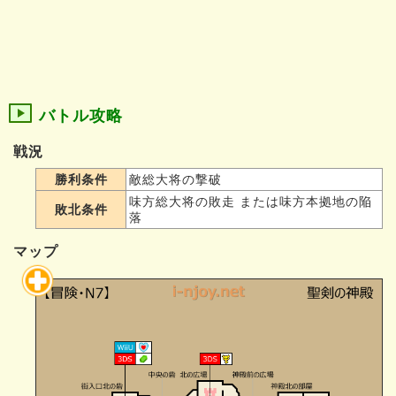
バトル攻略
戦況
勝利条件
敵総大将の撃破
味方総大将の敗走 または味方本拠地の陥
敗北条件
落
マップ