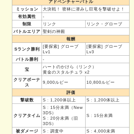
アドベンチャーバトル
ミッション
大決戦！ 密林に潜みし巨竜を撃破せよ！
有効属性
-
制限
リンク
リンク・グローブ
バトルエリア
聖剣の神殿
報酬
[要探索] グローブ
[要探索] グローブ
Sランク勝利
Lv1
Lv3
バトル勝利
-
ハートのかけら（リンク）
宝
黄金のスタルチュラ x2
クリアボーナ
9,000ルピー
10,800ルピー
ス
評価
撃破数
S : 1,200体以上
S : 1,200体以上
S : 15分未満（New
3DS）
クリアタイム
S : 15分未満
S : 20分未満（旧
3DS）
被ダメージ
S : 調査中
S : 4,000未満