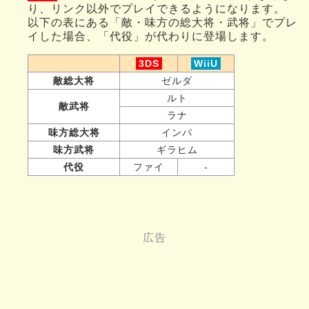
り、リンク以外でプレイできるようになります。
以下の表にある「敵・味方の総大将・武将」でプレ
イした場合、「代役」が代わりに登場します。
3DS
WiiU
敵総大将
ゼルダ
ルト
敵武将
ラナ
味方総大将
インパ
味方武将
ギラヒム
代役
ファイ
-