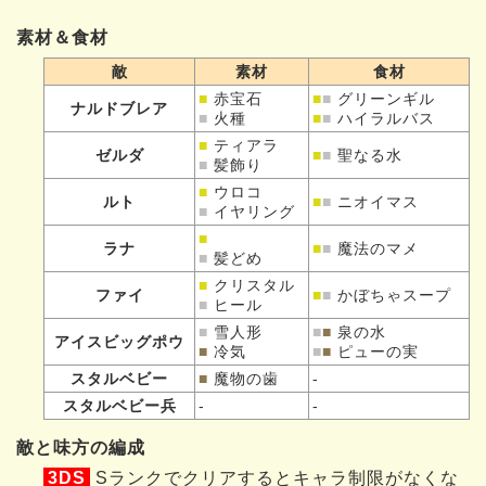
素材＆食材
敵
素材
食材
■
赤宝石
■
■
グリーンギル
ナルドブレア
■
火種
■
■
ハイラルバス
■
ティアラ
ゼルダ
■
■
聖なる水
■
髪飾り
■
ウロコ
ルト
■
■
ニオイマス
■
イヤリング
■
ラナ
■
■
魔法のマメ
■
髪どめ
■
クリスタル
ファイ
■
■
かぼちゃスープ
■
ヒール
■
雪人形
■
■
泉の水
アイスビッグポウ
■
冷気
■
■
ピューの実
スタルベビー
■
魔物の歯
-
スタルベビー兵
-
-
敵と味方の編成
3DS
Sランクでクリアするとキャラ制限がなくな