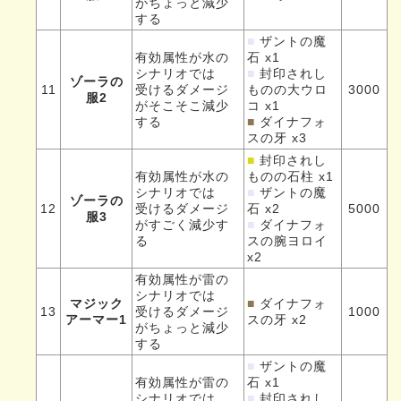
がちょっと減少
する
■
ザントの魔
有効属性が水の
石 x1
シナリオでは
■
封印されし
ゾーラの
11
受けるダメージ
ものの大ウロ
3000
服2
がそこそこ減少
コ x1
する
■
ダイナフォ
スの牙 x3
■
封印されし
有効属性が水の
ものの石柱 x1
シナリオでは
■
ザントの魔
ゾーラの
12
受けるダメージ
石 x2
5000
服3
がすごく減少す
■
ダイナフォ
る
スの腕ヨロイ
x2
有効属性が雷の
シナリオでは
マジック
■
ダイナフォ
13
受けるダメージ
1000
アーマー1
スの牙 x2
がちょっと減少
する
■
ザントの魔
有効属性が雷の
石 x1
シナリオでは
■
封印されし