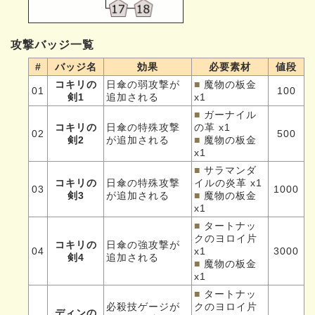
攻撃バッジ一覧
#
バッジ名
効果
必要素材
値段
コキリの
日傘の弱攻撃が
■
魔物の板金
01
100
剣1
追加される
x1
■
ガーナイル
コキリの
日傘の特殊攻撃
の革 x1
02
500
剣2
が追加される
■
魔物の板金
x1
■
サラマンダ
コキリの
日傘の特殊攻撃
イルの炎革 x1
03
1000
剣3
が追加される
■
魔物の板金
x1
■
タートナッ
クのヨロイ片
コキリの
日傘の強攻撃が
04
x1
3000
剣4
追加される
■
魔物の板金
x1
■
タートナッ
必殺技ゲージが
クのヨロイ片
ディンの