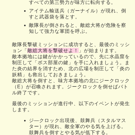
すべての第三勢力が味方に転向する。
アイテム輸送兵（ガーナイル）が現れ、倒
すと武器袋を落とす。
敵隊長が倒されると、敵総大将が危険を察
知して強力な軍団を呼ぶ。
敵隊長撃破ミッションに成功すると、最後のミッシ
ョン「
敵総大将を撃破せよ！
」が始まります。
敵本拠地には鍵がかかっているので、先に水晶窟を
制圧して「ボス部屋の鍵」を手に入れましょう。ま
た炎の結界を消すため、北の広場を制圧して「炎の
妖精」も救出しておきましょう。
敵総大将を倒すと、味方本拠地の北にジークロック
（E）が召喚されます。ジークロックを倒せばバト
ル終了です。
最後のミッションが進行中、以下のイベントが発生
します。
ジ—クロック出現後、鼓舞兵（スタルマス
ター）が現れ、敵全軍のやる気を上げる。
鼓舞兵を倒すとやる気が低下する。