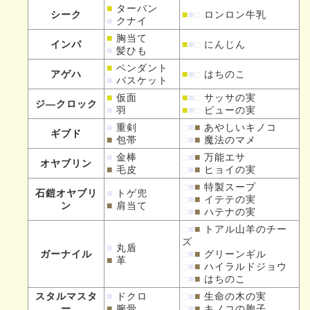
■
ターバン
シーク
■
■
□
ロンロン牛乳
■
クナイ
■
胸当て
インパ
■
■
□
にんじん
■
髪ひも
■
ペンダント
アゲハ
■
■
□
はちのこ
■
バスケット
■
仮面
■
■
□
サッサの実
ジ—クロック
■
羽
■
■
□
ピューの実
■
重剣
□
■
■
あやしいキノコ
ギブド
■
包帯
□
■
■
魔法のマメ
■
金棒
□
■
■
万能エサ
オヤブリン
■
毛皮
□
■
■
ヒョイの実
□
■
■
特製スープ
石鎧オヤブリ
■
トゲ兜
□
■
■
イテテの実
ン
■
肩当て
□
■
■
ハテナの実
□
■
■
トアル山羊のチー
ズ
■
丸盾
ガーナイル
□
■
■
グリーンギル
■
革
□
■
■
ハイラルドジョウ
□
■
■
はちのこ
スタルマスタ
■
ドクロ
□
■
■
生命の木の実
ー
■
腕骨
□
■
■
キノコの胞子