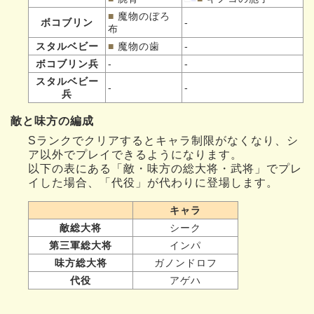
■
魔物のぼろ
ボコブリン
-
布
スタルベビー
■
魔物の歯
-
ボコブリン兵
-
-
スタルベビー
-
-
兵
敵と味方の編成
Sランクでクリアするとキャラ制限がなくなり、シ
ア以外でプレイできるようになります。
以下の表にある「敵・味方の総大将・武将」でプレ
イした場合、「代役」が代わりに登場します。
キャラ
敵総大将
シーク
第三軍総大将
インパ
味方総大将
ガノンドロフ
代役
アゲハ