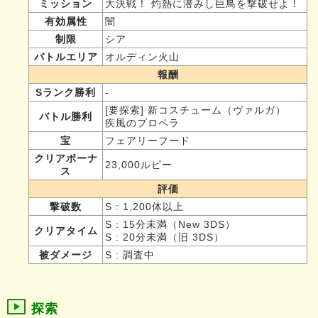
ミッション
大決戦！ 灼熱に潜みし巨鳥を撃破せよ！
有効属性
闇
制限
シア
バトルエリア
オルディン火山
報酬
Sランク勝利
-
[要探索] 新コスチューム（ヴァルガ）
バトル勝利
疾風のプロペラ
宝
フェアリーフード
クリアボーナ
23,000ルピー
ス
評価
撃破数
S : 1,200体以上
S : 15分未満（New 3DS）
クリアタイム
S : 20分未満（旧 3DS）
被ダメージ
S : 調査中
探索