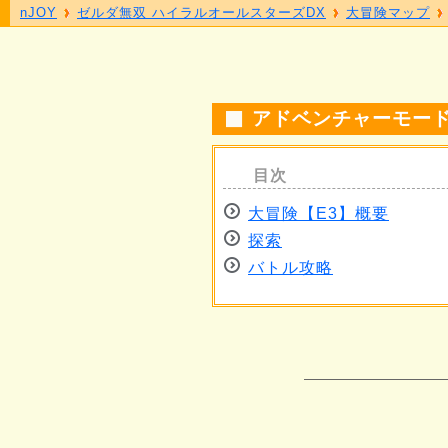
nJOY
ゼルダ無双 ハイラルオールスターズDX
大冒険マップ
アドベンチャーモード
大冒険【E3】概要
探索
バトル攻略