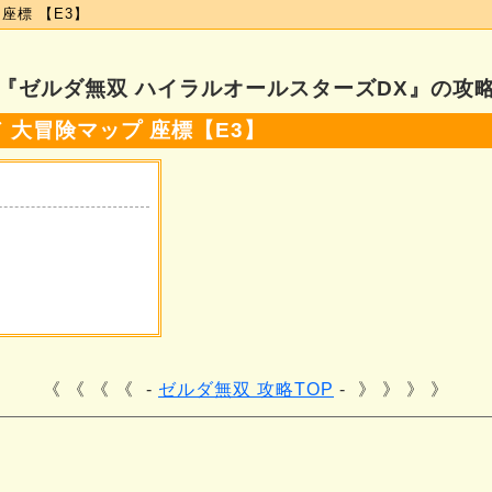
座標 【E3】
『ゼルダ無双 ハイラルオールスターズDX』の攻
 大冒険マップ 座標【E3】
《 《 《
ゼルダ無双 攻略TOP
》 》 》