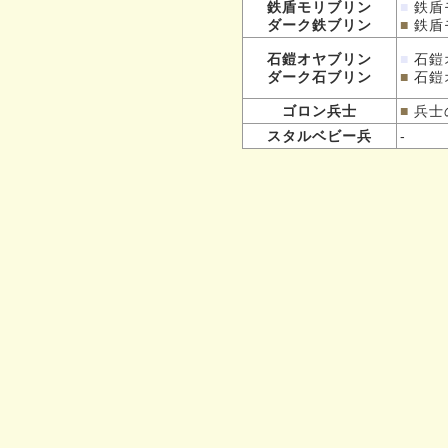
鉄盾モリブリン
■
鉄盾
ダーク鉄ブリン
■
鉄盾
石鎧オヤブリン
■
石鎧
ダーク石ブリン
■
石鎧
ゴロン兵士
■
兵士
スタルベビー兵
-