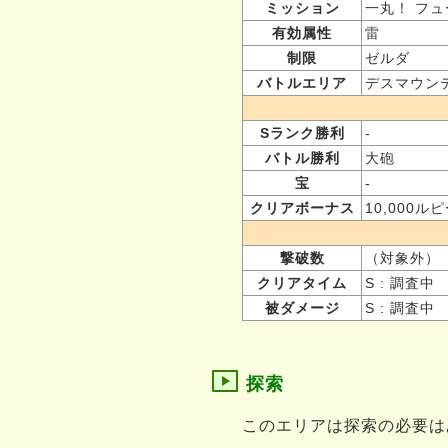
ミッション
一丸！ フュ
有効属性
雷
制限
ゼルダ
バトルエリア
デスマウン
Sランク勝利
-
バトル勝利
大砲
宝
-
クリアボーナス
10,000ル
撃破数
（対象外）
クリアタイム
S : 調査中
被ダメージ
S : 調査中
探索
このエリアは探索の必要は