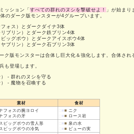
ミッション「
すべての群れのヌシを撃破せよ！
」が始まり
4体のダーク版モンスターが4グループいます。
ナフォス）とダークダイナ3体
モリブリン）とダーク鉄ブリン4体
スビッグポウ）とダークアイスポウ4体
オヤブリン）とダーク石ブリン3体
ーク版モンスターは合体し巨大化＆強化します。合体され
兵も登場します。
） - 群れのヌシを守る
） - 魔物を召喚する
素材
食材
ナフォスの
腕ヨロイ
□
■
■
ニク
ナフォスの
牙
□
■
■
ロース岩
スビッグポウの
雪人形
□
■
■
泉の水
スビッグポウの
冷気
□
■
■
ピューの実