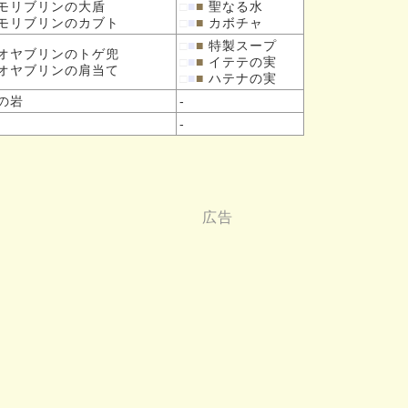
モリブリンの
大盾
□
■
■
聖なる水
モリブリンの
カブト
□
■
■
カボチャ
□
■
■
特製スープ
オヤブリンの
トゲ兜
□
■
■
イテテの実
オヤブリンの
肩当て
□
■
■
ハテナの実
の岩
-
-