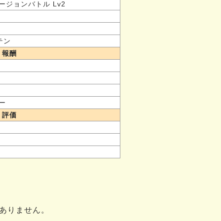
ージョンバトル Lv2
テン
報酬
ピー
評価
ありません。