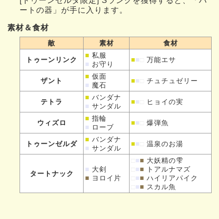
[トゥーンゼルダ限定] Sランクを獲得すると、「ハ
ートの器」が手に入ります。
素材＆食材
敵
素材
食材
■
私服
トゥーンリンク
■
■
□
万能エサ
■
お守り
■
仮面
ザント
■
■
□
チュチュゼリー
■
魔石
■
バンダナ
テトラ
■
■
□
ヒョイの実
■
サンダル
■
指輪
ウィズロ
■
■
□
爆弾魚
■
ローブ
■
バンダナ
トゥーンゼルダ
■
■
□
温泉のお湯
■
サンダル
□
■
■
大妖精の雫
■
大剣
□
■
■
トアルナマズ
タートナック
■
ヨロイ片
□
■
■
ハイリアパイク
□
■
■
スカル魚