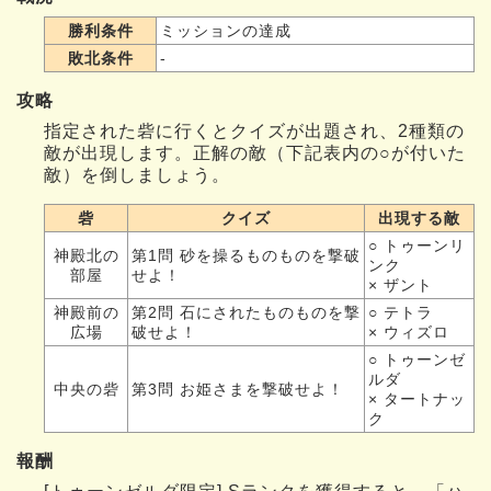
勝利条件
ミッションの達成
敗北条件
-
攻略
指定された砦に行くとクイズが出題され、2種類の
敵が出現します。正解の敵（下記表内の○が付いた
敵）を倒しましょう。
砦
クイズ
出現する敵
○ トゥーンリ
神殿北の
第1問 砂を操るものものを撃破
ンク
部屋
せよ！
× ザント
神殿前の
第2問 石にされたものものを撃
○ テトラ
広場
破せよ！
× ウィズロ
○ トゥーンゼ
ルダ
中央の砦
第3問 お姫さまを撃破せよ！
× タートナッ
ク
報酬