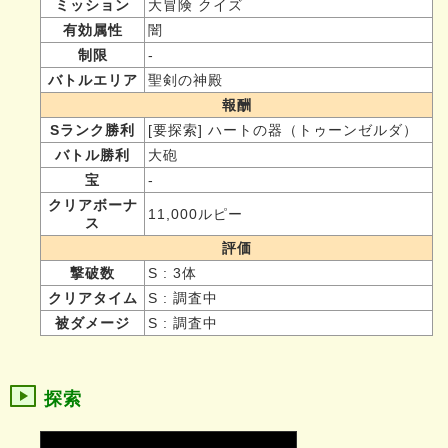
ミッション
大冒険 クイズ
有効属性
闇
制限
-
バトルエリア
聖剣の神殿
報酬
Sランク勝利
[要探索] ハートの器（トゥーンゼルダ）
バトル勝利
大砲
宝
-
クリアボーナ
11,000ルピー
ス
評価
撃破数
S : 3体
クリアタイム
S : 調査中
被ダメージ
S : 調査中
探索