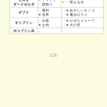
■
■
□
聖なる水
ダークゼルダ
■
髪飾り
■
重剣
□
■
■
あやしいキノコ
ギブド
■
包帯
□
■
■
魔法のマメ
■
尖槍
□
■
■
かぼちゃスープ
モリブリン
■
お肉
□
■
■
光の実
ボコブリン兵
-
-