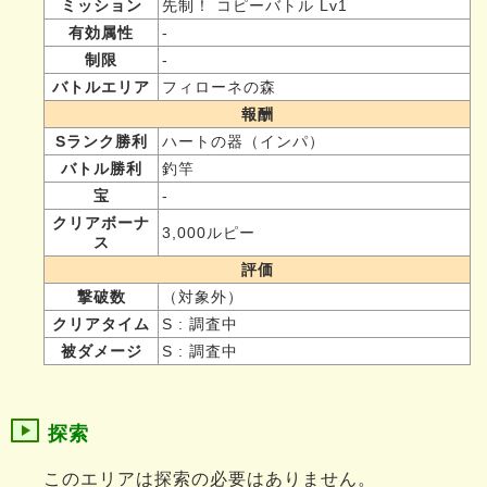
ミッション
先制！ コピーバトル Lv1
有効属性
-
制限
-
バトルエリア
フィローネの森
報酬
Sランク勝利
ハートの器（インパ）
バトル勝利
釣竿
宝
-
クリアボーナ
3,000ルピー
ス
評価
撃破数
（対象外）
クリアタイム
S : 調査中
被ダメージ
S : 調査中
探索
このエリアは探索の必要はありません。