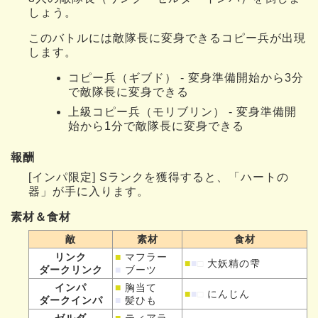
しょう。
このバトルには敵隊長に変身できるコピー兵が出現
します。
コピー兵（ギブド） - 変身準備開始から3分
で敵隊長に変身できる
上級コピー兵（モリブリン） - 変身準備開
始から1分で敵隊長に変身できる
報酬
[インパ限定] Sランクを獲得すると、「ハートの
器」が手に入ります。
素材＆食材
敵
素材
食材
リンク
■
マフラー
■
■
□
大妖精の雫
ダークリンク
■
ブーツ
インパ
■
胸当て
■
■
□
にんじん
ダークインパ
■
髪ひも
ゼルダ
■
ティアラ