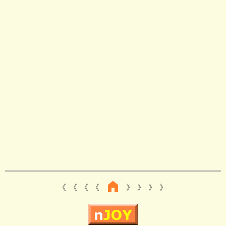
《 《 《
》 》 》