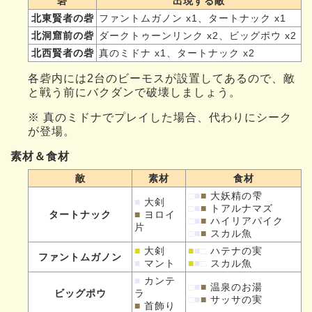
砦
出現する敵
北東賢者の砦
ファントムガノン x1、タートナック x1
北洞窟前の砦
ダークトゥーンリンク x2、ビッグポウ x2
北西賢者の砦
真のミドナ x1、タートナック x2
各砦内には2台のビーモスが設置してあるので、敵
と戦う前にバクダンで破壊しましょう。
※ 真のミドナでプレイした場合、代わりにシーク
が登場。
素材＆食材
敵
素材
食材
□
■
■
大妖精の雫
■
大剣
□
■
■
トアルナマズ
タートナック
■
ヨロイ
□
■
■
ハイリアパイク
片
□
■
■
スカル魚
■
大剣
■
■
□
ハテナの実
ファントムガノン
■
マント
■
■
□
スカル魚
■
カンテ
□
■
■
温泉のお湯
ビッグポウ
ラ
□
■
■
サッサの実
■
首飾り