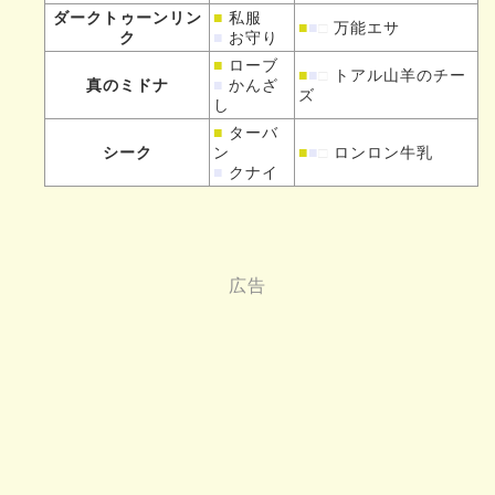
ダークトゥーンリン
■
私服
■
■
□
万能エサ
ク
■
お守り
■
ローブ
■
■
□
トアル山羊のチー
真のミドナ
■
かんざ
ズ
し
■
ターバ
シーク
ン
■
■
□
ロンロン牛乳
■
クナイ