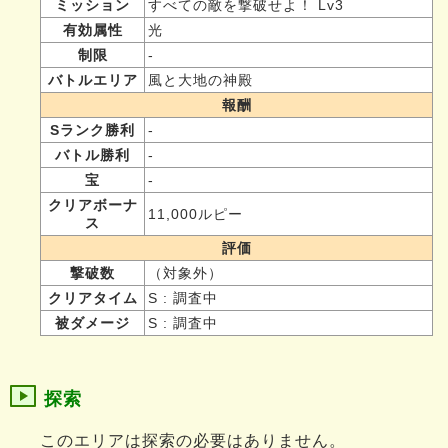
ミッション
すべての敵を撃破せよ！ Lv3
有効属性
光
制限
-
バトルエリア
風と大地の神殿
報酬
Sランク勝利
-
バトル勝利
-
宝
-
クリアボーナ
11,000ルピー
ス
評価
撃破数
（対象外）
クリアタイム
S : 調査中
被ダメージ
S : 調査中
探索
このエリアは探索の必要はありません。