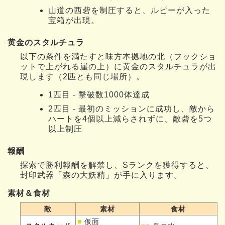
山道の西砦を制圧すると、ルピーが入った
宝箱が出現。
黄金のスタルチュラ
以下の条件を満たすと味方本拠地の北（フックショ
ットで上がれる崖の上）に黄金のスタルチュラが出
現します（2匹とも同じ場所）。
1匹目 - 撃破数1000体達成
2匹目 - 最初のミッションに成功し、敵から
ハートを4個以上減らされずに、敵砦を5つ
以上制圧
報酬
探索で勝利報酬を解禁し、Sランクを獲得すると、
封印武器「森の大妖精」が手に入ります。
素材＆食材
敵
素材
食材
■
仮面