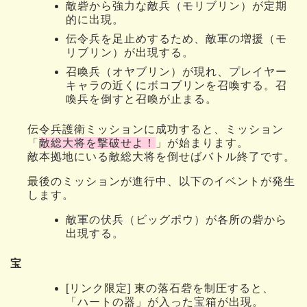
敵砦から強力な敵兵（モリブリン）が定期
的に出現。
伝令兵を足止めするため、敵軍の増援（モ
リブリン）が出現する。
召喚兵（オヤブリン）が現れ、プレイヤー
キャラの近くにボコブリンを召喚する。召
喚兵を倒すと召喚が止まる。
伝令兵護衛ミッションに成功すると、ミッション
「
敵総大将を撃破せよ！
」が始まります。
敵本拠地にいる敵総大将を倒せばバトル終了です。
最後のミッションが進行中、以下のイベントが発生
します。
敵軍の伏兵（ビッグポウ）が各所の砦から
出現する。
宝
[リンク限定] 東の落石砦を制圧すると、
「ハートの器」が入った宝箱が出現。