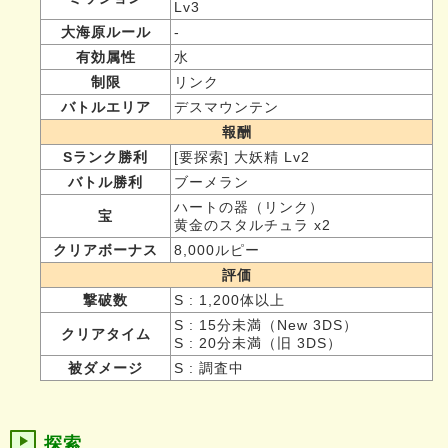
Lv3
大海原ルール
-
有効属性
水
制限
リンク
バトルエリア
デスマウンテン
報酬
Sランク勝利
[要探索] 大妖精 Lv2
バトル勝利
ブーメラン
ハートの器（リンク）
宝
黄金のスタルチュラ x2
クリアボーナス
8,000ルピー
評価
撃破数
S : 1,200体以上
S : 15分未満（New 3DS）
クリアタイム
S : 20分未満（旧 3DS）
被ダメージ
S : 調査中
探索