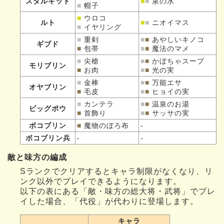
スタルキッド
■
■
泉の水
■
帽子
■
ウロコ
ルト
■
■
ニオイマス
■
イヤリング
■
重剣
■
■
あやしいキノコ
ギブド
■
包帯
■
■
魔法のマメ
■
尖槍
■
■
かぼちゃスープ
モリブリン
■
お肉
■
■
光の実
■
金棒
■
■
万能エサ
オヤブリン
■
毛皮
■
■
ヒョイの実
■
カンテラ
■
■
温泉のお湯
ビッグポウ
■
首飾り
■
■
サッサの実
ボコブリン
■
魔物のぼろ布
-
ボコブリン兵
-
-
敵と味方の編成
Sランクでクリアするとキャラ制限がなくなり、リ
ンク以外でプレイできるようになります。
以下の表にある「敵・味方の総大将・武将」でプレ
イした場合、「代役」が代わりに登場します。
キャラ