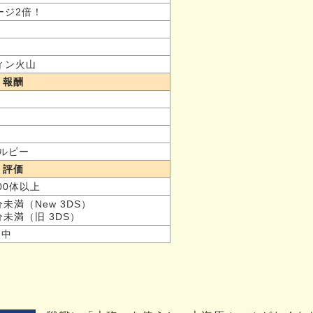
ージ2倍！
ィン火山
報酬
0ルピー
評価
,200体以上
5分未満（New 3DS）
0分未満（旧 3DS）
査中