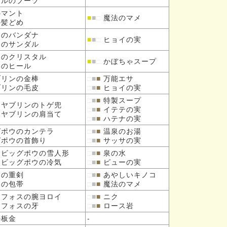
クルの
ブーツ
のマント
■
■
□
魔法のマメ
の
髪どめ
ラの
バンダナ
■
■
□
ヒョイの実
ラの
サンダル
イの
クリスタル
■
■
□
かぼちゃスープ
イの
ヒール
ブリンの
金棒
□
■
■
万能エサ
ブリンの
毛皮
□
■
■
ヒョイの実
□
■
■
特製スープ
オヤブリンの
トゲ兜
□
■
■
イテテの実
オヤブリンの
肩当て
□
■
■
ハテナの実
グポウの
カンテラ
□
■
■
温泉のお湯
グポウの
首飾り
□
■
■
サッサの実
スビッグポウの
雪人形
□
■
■
泉の水
スビッグポウの
冷気
□
■
■
ピューの実
ドの
重剣
□
■
■
あやしいキノコ
ドの
包帯
□
■
■
魔法のマメ
ナフォスの
腕ヨロイ
□
■
■
ニク
ナフォスの
牙
□
■
■
ロース岩
板金
-