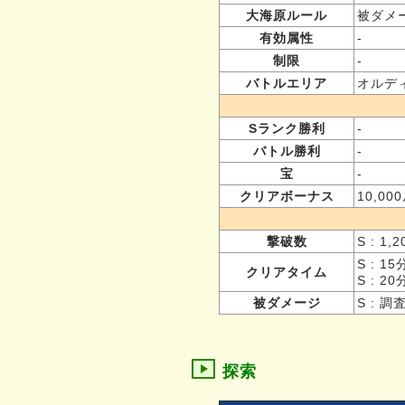
大海原ルール
被ダメ
有効属性
-
制限
-
バトルエリア
オルデ
Sランク勝利
-
バトル勝利
-
宝
-
クリアボーナス
10,00
撃破数
S : 1
S : 1
クリアタイム
S : 2
被ダメージ
S : 調
探索