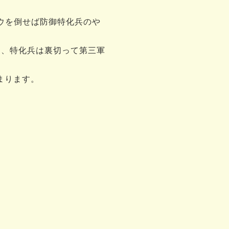
ウを倒せば防御特化兵のや
と、特化兵は裏切って第三軍
まります。