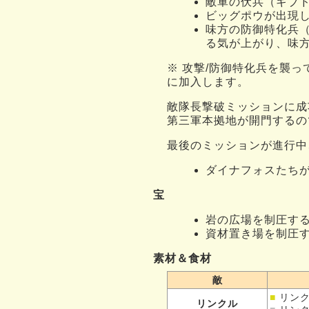
敵軍の伏兵（ギブ
ビッグポウが出現
味方の防御特化兵
る気が上がり、味
※ 攻撃/防御特化兵を襲
に加入します。
敵隊長撃破ミッションに成
第三軍本拠地が開門するの
最後のミッションが進行中
ダイナフォスたち
宝
岩の広場を制圧す
資材置き場を制圧
素材＆食材
敵
■
リン
リンクル