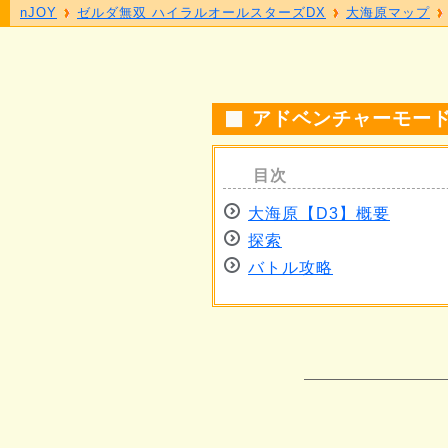
nJOY
ゼルダ無双 ハイラルオールスターズDX
大海原マップ
アドベンチャーモード
大海原【D3】概要
探索
バトル攻略