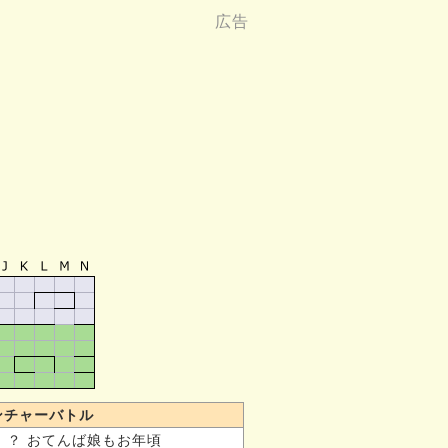
ンチャーバトル
！？ おてんば娘もお年頃