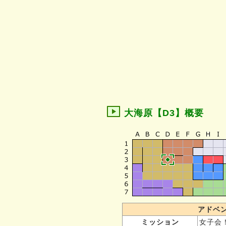
大海原【D3】概要
アドベ
ミッション
女子会