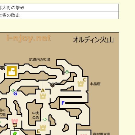
総大将の撃破
大将の敗走