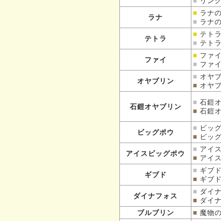
■
リン
■
ラナ
ラナ
■
ラナ
■
テト
テトラ
■
テト
■
ファ
ファイ
■
ファ
■
オヤ
オヤブリン
■
オヤ
■
石鎧
石鎧オヤブリン
■
石鎧
■
ビッ
ビッグポウ
■
ビッ
■
アイ
アイスビッグポウ
■
アイ
■
ギブ
ギブド
■
ギブ
■
ダイ
ダイナフォス
■
ダイ
ブルブリン
■
魔物の