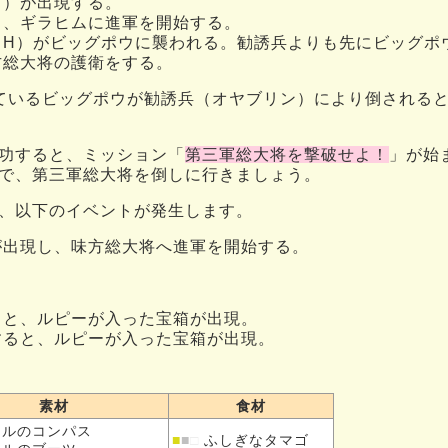
ド）が出現する。
し、ギラヒムに進軍を開始する。
（H）がビッグポウに襲われる。勧誘兵よりも先にビッグポ
方総大将の護衛をする。
っているビッグポウが勧誘兵（オヤブリン）により倒される
功すると、ミッション「
第三軍総大将を撃破せよ！
」が始
で、第三軍総大将を倒しに行きましょう。
、以下のイベントが発生します。
が出現し、味方総大将へ進軍を開始する。
ると、ルピーが入った宝箱が出現。
すると、ルピーが入った宝箱が出現。
素材
食材
クルの
コンパス
■
■
□
ふしぎなタマゴ