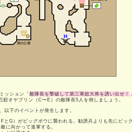
ミッション「
敵隊長を撃破して第三軍総大将を誘い出せ！
 石鎧オヤブリン（C〜E）の敵隊長5人を倒しましょう。
、以下のイベントが発生します。
（FとG）がビッグポウに襲われる。勧誘兵よりも先にビッ
、敵に向かって進軍する。