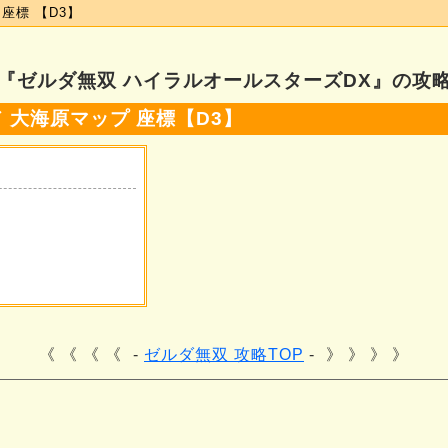
座標 【D3】
『ゼルダ無双 ハイラルオールスターズDX』の攻
 大海原マップ 座標【D3】
《 《 《
ゼルダ無双 攻略TOP
》 》 》