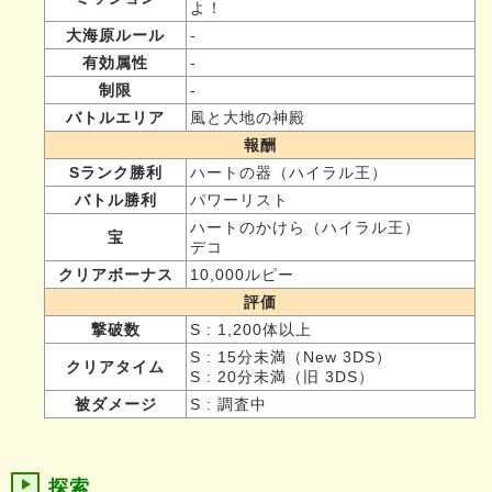
よ！
大海原ルール
-
有効属性
-
制限
-
バトルエリア
風と大地の神殿
報酬
Sランク勝利
ハートの器（ハイラル王）
バトル勝利
パワーリスト
ハートのかけら（ハイラル王）
宝
デコ
クリアボーナス
10,000ルピー
評価
撃破数
S : 1,200体以上
S : 15分未満（New 3DS）
クリアタイム
S : 20分未満（旧 3DS）
被ダメージ
S : 調査中
探索