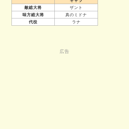
キャラ
敵総大将
ザント
味方総大将
真のミドナ
代役
ラナ