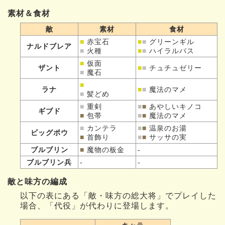
素材＆食材
敵
素材
食材
■
赤宝石
■
■
グリーンギル
ナルドブレア
■
火種
■
■
ハイラルバス
■
仮面
ザント
■
■
チュチュゼリー
■
魔石
■
ラナ
■
■
魔法のマメ
■
髪どめ
■
重剣
■
■
あやしいキノコ
ギブド
■
包帯
■
■
魔法のマメ
■
カンテラ
■
■
温泉のお湯
ビッグポウ
■
首飾り
■
■
サッサの実
ブルブリン
■
魔物の板金
-
ブルブリン兵
-
-
敵と味方の編成
以下の表にある「敵・味方の総大将」でプレイした
場合、「代役」が代わりに登場します。