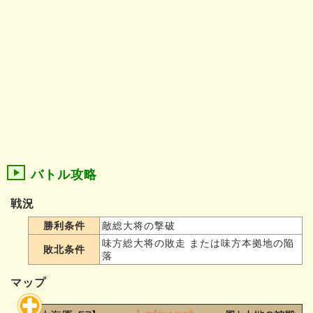
バトル攻略
戦況
勝利条件
敵総大将の撃破
味方総大将の敗走 または味方本拠地の陥
敗北条件
落
マップ