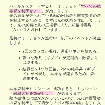
バトルがスタートすると、ミッション「
すべての結
界砦を制圧せよ！
」が始まります。
光の結界が張られている顔の回廊砦と南東賢者の砦
を制圧するために、まずは光の妖精を救出しましょ
う。光の妖精は風の広場砦に1人、妖精捕獲兵
（A）に1人囚われています。
最初のミッションが進行中、以下のイベントが発生
します。
2匹のコッコが現れ、縄張り争いを始める。
強力な敵兵（ギブド）が定期的に敵砦より
出現する。
結界砦を1つ制圧後、2体の結界兵（ギブ
ド）が出現し、結界を展開するために砦に
進軍する。
結界砦制圧ミッションに成功すると、ミッション
「
敵総大将を撃破せよ！
」が始まります。
敵本拠地には鍵がかかっているので、先に南西賢者
の砦を制圧して宝箱から「ボス部屋の鍵」を手に入