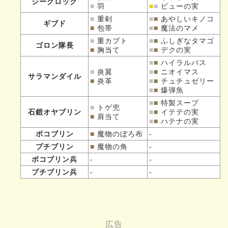
ジークロック
■
羽
■
■
ピューの実
■
重剣
■
■
あやしいキノコ
ギブド
■
包帯
■
■
魔法のマメ
■
重カブト
■
■
ふしぎなタマゴ
ゴロン隊長
■
胸当て
■
■
デクの実
■
■
ハイラルバス
■
炎翼
■
■
ニオイマス
サラマンダイル
■
炎革
■
■
チュチュゼリー
■
■
爆弾魚
■
■
特製スープ
■
トゲ兜
石鎧オヤブリン
■
■
イテテの実
■
肩当て
■
■
ハテナの実
ボコブリン
■
魔物のぼろ布
-
プチブリン
■
魔物の角
-
ボコブリン兵
-
-
プチブリン兵
-
-