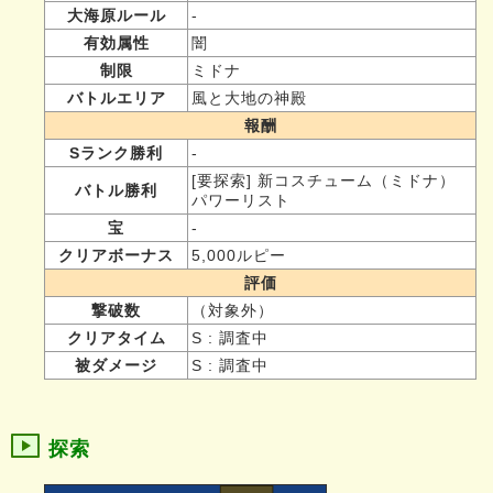
大海原ルール
-
有効属性
闇
制限
ミドナ
バトルエリア
風と大地の神殿
報酬
Sランク勝利
-
[要探索] 新コスチューム（ミドナ）
バトル勝利
パワーリスト
宝
-
クリアボーナス
5,000ルピー
評価
撃破数
（対象外）
クリアタイム
S : 調査中
被ダメージ
S : 調査中
探索