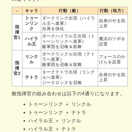
-
キャラ
行動（敵）
行動（味方）
トゥー
ダークリンク出現（ハイラ
自身のやる気
ンリン
ル王へ進軍）
上昇
指
ク
自身を強化
揮
ダークハイラル王出現（ト
官1
ハイラ
魔法のツボを
ゥーンリンクへ進軍）
ル王
設置
敵軍団を召喚＆鼓舞
ダークリンクル出現（テト
リンク
フォースのか
ラへ進軍）
ル
けらを設置
指
敵軍団を召喚＆鼓舞
揮
タークテトラ出現（リンク
官2
自身のやる気
テトラ
ルへ進軍）
上昇
ジークロックを召喚
敵指揮官の組み合わせは以下の4通りになります。
トゥーンリンク ＋ リンクル
トゥーンリンク ＋ テトラ
ハイラル王 ＋ リンクル
ハイラル王 ＋ テトラ