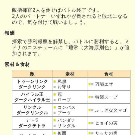
敵指揮官2人を倒せばバトル終了です。
2人のパートナーいずれかが倒されると敗北になる
ので、気を付けて戦いましょう。
報酬
探索で勝利報酬を解禁し、バトルに勝利すると、ミ
ドナのコスチュームに「通常（大海原別色）」が追
加されます。
素材＆食材
敵
素材
食材
トゥーンリンク
■
私服
■
■
万能エサ
ダークリンク
■
お守り
ハイラル王
■
冠
■
■
特製スープ
ダークハイラル王
■
ローブ
リンクル
■
コンパス
■
■
ふしぎなタマゴ
ダークリンクル
■
ブーツ
テトラ
■
バンダナ
■
■
ヒョイの実
ダークテトラ
■
サンダル
■
仮面
■
■
サッサの実