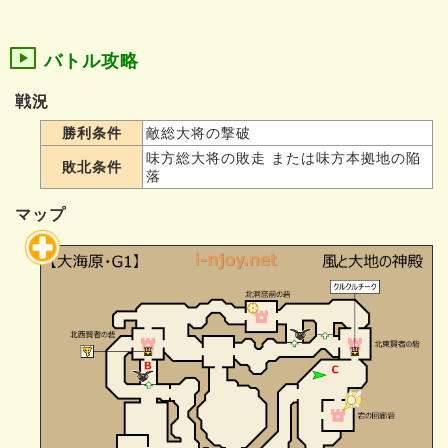
バトル攻略
戦況
勝利条件
敵総大将の撃破
味方総大将の敗走 または味方本拠地の陥
敗北条件
落
マップ