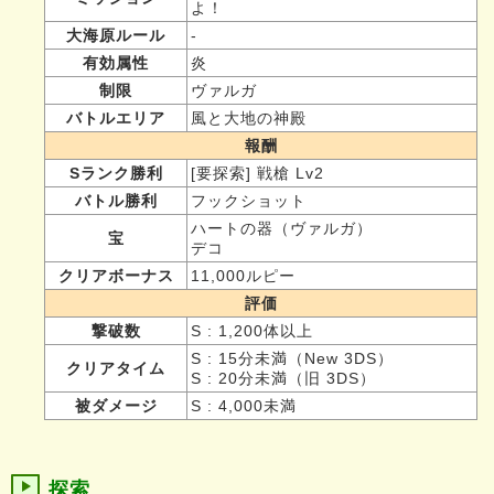
よ！
大海原ルール
-
有効属性
炎
制限
ヴァルガ
バトルエリア
風と大地の神殿
報酬
Sランク勝利
[要探索] 戦槍 Lv2
バトル勝利
フックショット
ハートの器（ヴァルガ）
宝
デコ
クリアボーナス
11,000ルピー
評価
撃破数
S : 1,200体以上
S : 15分未満（New 3DS）
クリアタイム
S : 20分未満（旧 3DS）
被ダメージ
S : 4,000未満
探索