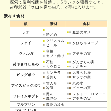
探索で勝利報酬を解禁し、Sランクを獲得すると、
封印武器「炎山を穿つ尖爪」が手に入ります。
素材＆食材
敵
素材
食材
■
ラナ
■
■
魔法のマメ
■
髪どめ
■
クリスタル
ファイ
■
■
かぼちゃスープ
■
ヒール
■
竜槍
ヴァルガ
■
■
アチチの実
■
カブト飾り
■
石柱
■
■
がんばりの実
封印されしもの
■
大ウロコ
■
■
カボチャ
■
カンテラ
■
■
温泉のお湯
ビッグポウ
■
首飾り
■
■
サッサの実
■
雪人形
■
■
泉の水
アイスビッグポウ
■
冷気
■
■
ピューの実
■
魔灰
■
■
シャトー・ロマーニ
フレイムギブド
■
魔包帯
■
■
アチチの実
ブルブリン
■
魔物の板金
-
ブルブリン兵
-
-