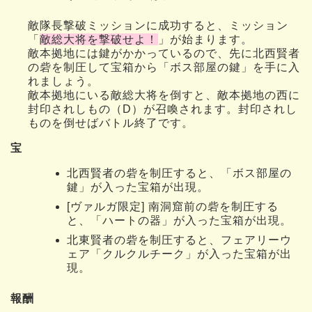
敵隊長撃破ミッションに成功すると、ミッション
「
敵総大将を撃破せよ！
」が始まります。
敵本拠地には鍵がかかっているので、先に北西賢者
の砦を制圧して宝箱から「ボス部屋の鍵」を手に入
れましょう。
敵本拠地にいる敵総大将を倒すと、敵本拠地の西に
封印されしもの（D）が召喚されます。封印されし
ものを倒せばバトル終了です。
宝
北西賢者の砦を制圧すると、「ボス部屋の
鍵」が入った宝箱が出現。
[ヴァルガ限定] 南洞窟前の砦を制圧する
と、「ハートの器」が入った宝箱が出現。
北東賢者の砦を制圧すると、フェアリーウ
ェア「クルクルチーク」が入った宝箱が出
現。
報酬