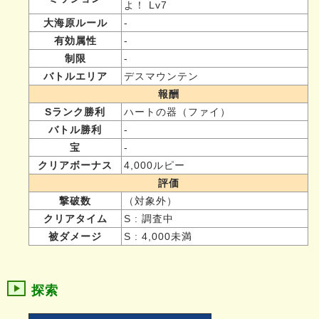
よ！ Lv7
大海原ルール
-
有効属性
-
制限
-
バトルエリア
デスマウンテン
報酬
Sランク勝利
ハートの器（ファイ）
バトル勝利
-
宝
-
クリアボーナス
4,000ルピー
評価
撃破数
（対象外）
クリアタイム
S : 調査中
被ダメージ
S : 4,000未満
探索