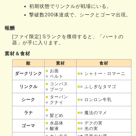
初期状態でリンクルが戦場にいる。
撃破数200体達成で、シークとゴーマ出現。
報酬
[ファイ限定] Sランクを獲得すると、「ハートの
器」が手に入ります。
素材＆食材
敵
素材
食材
■
お面
ダークリンク
■
■
シャトー・ロマーニ
■
ベルト
■
コンパス
リンクル
■
■
ふしぎなタマゴ
■
ブーツ
■
ターバン
シーク
■
■
ロンロン牛乳
■
クナイ
■
ラナ
■
■
魔法のマメ
■
髪どめ
■
水晶体
■
■
デクの実
ゴーマ
■
酸液
■
■
光の実