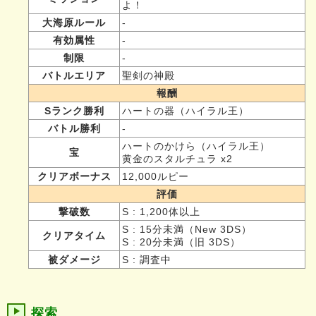
よ！
大海原ルール
-
有効属性
-
制限
-
バトルエリア
聖剣の神殿
報酬
Sランク勝利
ハートの器（ハイラル王）
バトル勝利
-
ハートのかけら（ハイラル王）
宝
黄金のスタルチュラ x2
クリアボーナス
12,000ルピー
評価
撃破数
S : 1,200体以上
S : 15分未満（New 3DS）
クリアタイム
S : 20分未満（旧 3DS）
被ダメージ
S : 調査中
探索