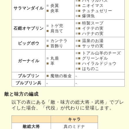
■
■
ハイラルバス
■
炎翼
■
■
ニオイマス
サラマンダイル
■
炎革
■
■
チュチュゼリー
■
■
爆弾魚
■
■
特製スープ
■
トゲ兜
石鎧オヤブリン
■
■
イテテの実
■
肩当て
■
■
ハテナの実
■
カンテラ
■
■
温泉のお湯
ビッグポウ
■
首飾り
■
■
サッサの実
■
■
トアル山羊のチーズ
■
丸盾
■
■
グリーンギル
ガーナイル
■
革
■
■
ハイラルドジョウ
■
■
はちのこ
ブルブリン
■
魔物の板金
-
ブルブリン兵
-
-
敵と味方の編成
以下の表にある「敵・味方の総大将・武将」でプレ
イした場合、「代役」が代わりに登場します。
キャラ
敵総大将
真のミドナ