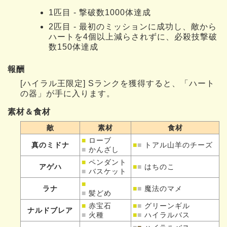
1匹目 - 撃破数1000体達成
2匹目 - 最初のミッションに成功し、敵から
ハートを4個以上減らされずに、必殺技撃破
数150体達成
報酬
[ハイラル王限定] Sランクを獲得すると、「ハート
の器」が手に入ります。
素材＆食材
敵
素材
食材
■
ローブ
真のミドナ
■
■
トアル山羊のチーズ
■
かんざし
■
ペンダント
アゲハ
■
■
はちのこ
■
バスケット
■
ラナ
■
■
魔法のマメ
■
髪どめ
■
赤宝石
■
■
グリーンギル
ナルドブレア
■
火種
■
■
ハイラルバス