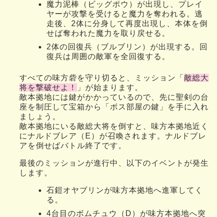
魔力泥棒（ビッグポウ）が出現し、プレイ
ヤーが攻撃を受けると魔力を奪われる。逃
走後、2体に分身して再度出現し、本体を倒
せば奪われた魔力を取り戻せる。
2体の回復兵（ブルブリン）が出現する。回
復兵は周囲の敵軍を全回復する。
すべての味方砦を守り切ると、ミッション「
敵総大
将を撃破せよ！
」が始まります。
敵本拠地には鍵がかかっているので、先に聖剣の台
座を制圧して宝箱から「ボス部屋の鍵」を手に入れ
ましょう。
敵本拠地にいる敵総大将を倒すと、味方本拠地近く
にナルドブレア（E）が召喚されます。ナルドブレ
アを倒せばバトル終了です。
最後のミッションが進行中、以下のイベントが発生
します。
石鎧オヤブリンが味方本拠地へ進軍してく
る。
4台目のボムチュウ（D）が味方本拠地へ突