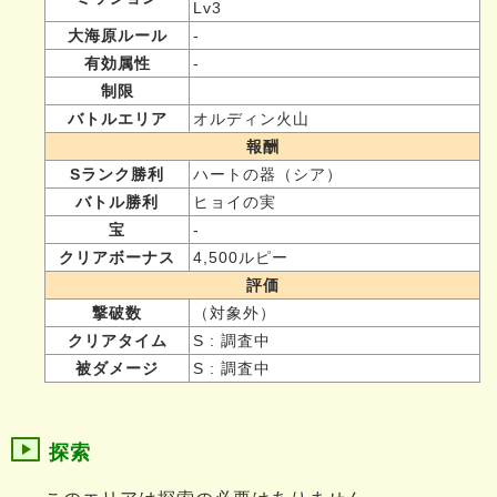
Lv3
大海原ルール
-
有効属性
-
制限
バトルエリア
オルディン火山
報酬
Sランク勝利
ハートの器（シア）
バトル勝利
ヒョイの実
宝
-
クリアボーナス
4,500ルピー
評価
撃破数
（対象外）
クリアタイム
S : 調査中
被ダメージ
S : 調査中
探索