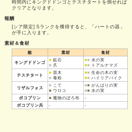
時間内にキングドドンゴとテスチタートを倒せれば
クリアとなります。
報酬
[シア限定] Sランクを獲得すると、「ハートの器」
が手に入ります。
素材＆食材
敵
素材
食材
■
鉱石
■
■
水の実
キングドドンゴ
■
爪
■
■
トアルナマズ
■
苗木
■
■
生命の木の実
テスチタート
■
毒粉
■
■
ハイリアパイク
■
こて
■
■
がんばりの実
リザルフォス
■
ウロコ
■
■
水の実
ボコブリン
■
魔物のぼろ布
-
ボコブリン兵
-
-