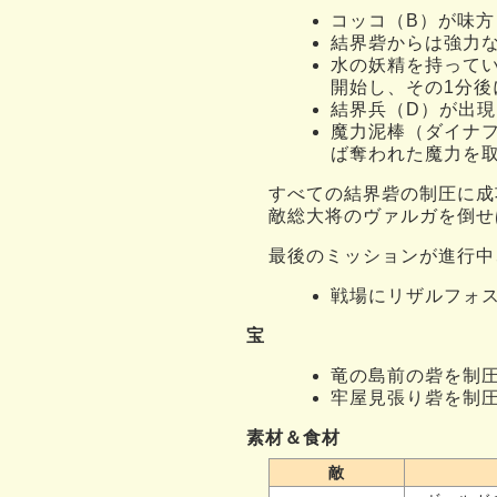
コッコ（B）が味
結界砦からは強力
水の妖精を持ってい
開始し、その1分後
結界兵（D）が出
魔力泥棒（ダイナ
ば奪われた魔力を
すべての結界砦の制圧に成
敵総大将のヴァルガを倒せ
最後のミッションが進行中
戦場にリザルフォ
宝
竜の島前の砦を制
牢屋見張り砦を制
素材＆食材
敵