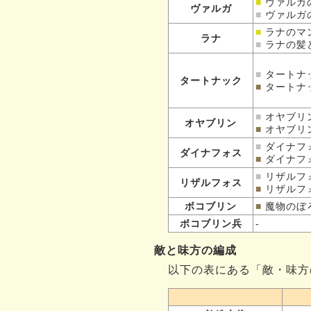
■
ヴァルガ
ヴァルガ
■
ヴァルガ
■
ラナのマ
ラナ
■
ラナの
髪
■
タートナ
タートナック
■
タートナ
■
オヤブリ
オヤブリン
■
オヤブリ
■
ダイナフ
ダイナフォス
■
ダイナフ
■
リザルフ
リザルフォス
■
リザルフ
ボコブリン
■
魔物のぼ
ボコブリン兵
-
敵と味方の編成
以下の表にある「敵・味方