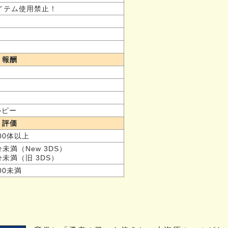
イテム使用禁止！
報酬
0ルピー
評価
,200体以上
5分未満（New 3DS）
0分未満（旧 3DS）
000未満