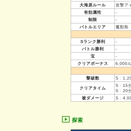
大海原ルール
攻撃ア
有効属性
-
制限
-
バトルエリア
魔獣島
Sランク勝利
-
バトル勝利
-
宝
-
クリアボーナス
6,00
撃破数
S : 1
S : 1
クリアタイム
S : 2
被ダメージ
S : 4,
探索