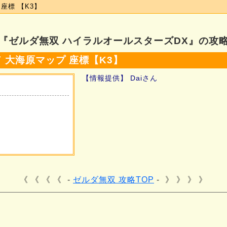
座標 【K3】
『ゼルダ無双 ハイラルオールスターズDX』の攻
 大海原マップ 座標【K3】
【情報提供】 Daiさん
《 《 《
ゼルダ無双 攻略TOP
》 》 》