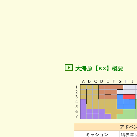
大海原【K3】概要
アドベ
ミッション
結界軍団