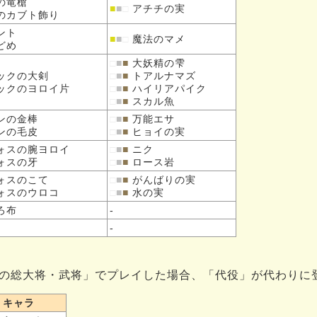
の
竜槍
■
■
□
アチチの実
の
カブト飾り
ント
■
■
□
魔法のマメ
どめ
□
■
■
大妖精の雫
ックの
大剣
□
■
■
トアルナマズ
ックの
ヨロイ片
□
■
■
ハイリアパイク
□
■
■
スカル魚
ンの
金棒
□
■
■
万能エサ
ンの
毛皮
□
■
■
ヒョイの実
ォスの
腕ヨロイ
□
■
■
ニク
ォスの
牙
□
■
■
ロース岩
ォスの
こて
□
■
■
がんばりの実
ォスの
ウロコ
□
■
■
水の実
ろ布
-
-
の総大将・武将」でプレイした場合、「代役」が代わりに
キャラ