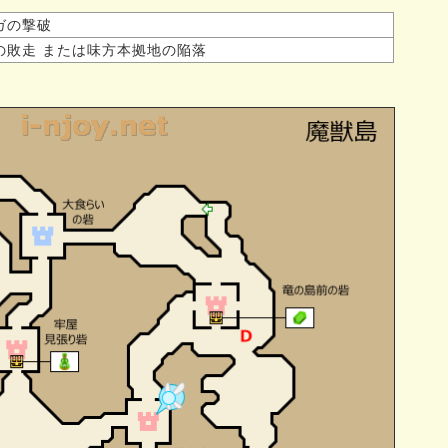
ガの撃破
の敗走 または味方本拠地の陥落