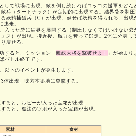
方として戦場に出現。敵を倒し続ければコッコの援軍をどん
な敵兵（タートナック）が定期的に出現する。結界砦を制圧
る妖精捕獲兵（C）が出現。倒せば妖精を得られる。出現か
に逃走。
現。入った砦に結界を展開する（制圧しなくてはいけない砦
フォス）が出現。接近後、魔力を奪って逃走。2体に分身し
取り戻せる。
功すると、ミッション「
敵総大将を撃破せよ！
」が始まり
ばバトル終了です。
、以下のイベントが発生します。
ス3体出現。味方本拠地に突撃する。
圧すると、ルピーが入った宝箱が出現。
圧すると、魔法のツボが入った宝箱が出現。
素材
食材