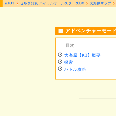
nJOY
ゼルダ無双 ハイラルオールスターズDX
大海原マップ
アドベンチャーモード
大海原【K3】概要
探索
バトル攻略