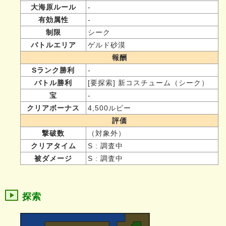
大海原ルール
-
有効属性
-
制限
シーク
バトルエリア
ゲルド砂漠
報酬
Sランク勝利
-
バトル勝利
[要探索] 新コスチューム（シーク）
宝
-
クリアボーナス
4,500ルピー
評価
撃破数
（対象外）
クリアタイム
S : 調査中
被ダメージ
S : 調査中
探索