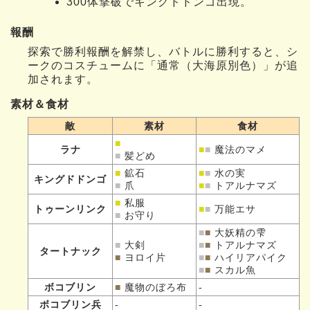
300体撃破でキングドドンゴ出現。
報酬
探索で勝利報酬を解禁し、バトルに勝利すると、シ
ークのコスチュームに「通常（大海原別色）」が追
加されます。
素材＆食材
敵
素材
食材
■
ラナ
■
■
魔法のマメ
■
髪どめ
■
鉱石
■
■
水の実
キングドドンゴ
■
爪
■
■
トアルナマズ
■
私服
トゥーンリンク
■
■
万能エサ
■
お守り
■
■
大妖精の雫
■
大剣
■
■
トアルナマズ
タートナック
■
ヨロイ片
■
■
ハイリアパイク
■
■
スカル魚
ボコブリン
■
魔物のぼろ布
-
ボコブリン兵
-
-