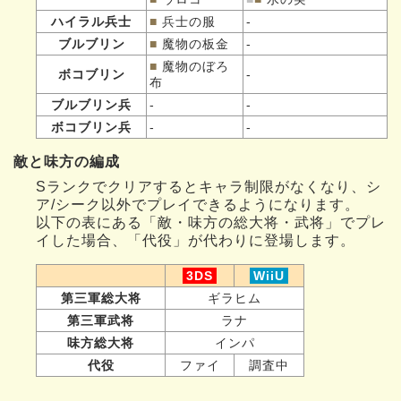
ハイラル兵士
■
兵士の服
-
ブルブリン
■
魔物の板金
-
■
魔物のぼろ
ボコブリン
-
布
ブルブリン兵
-
-
ボコブリン兵
-
-
敵と味方の編成
Sランクでクリアするとキャラ制限がなくなり、シ
ア/シーク以外でプレイできるようになります。
以下の表にある「敵・味方の総大将・武将」でプレ
イした場合、「代役」が代わりに登場します。
3DS
WiiU
第三軍総大将
ギラヒム
第三軍武将
ラナ
味方総大将
インパ
代役
ファイ
調査中