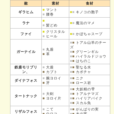
敵
素材
食材
■
マント
ギラヒム
■
■
キノコの胞子
■
腰巻
■
ラナ
■
■
魔法のマメ
■
髪どめ
■
クリスタル
ファイ
■
■
かぼちゃスープ
■
ヒール
■
■
トアル山羊のチー
ズ
■
丸盾
ガーナイル
■
■
グリーンギル
■
革
■
■
ハイラルドジョウ
■
■
はちのこ
鉄盾モリブリ
■
大盾
■
■
聖なる水
ン、
■
カブト
■
■
カボチャ
■
腕ヨロイ
■
■
ニク
ダイナフォス
■
牙
■
■
ロース岩
■
■
大妖精の雫
■
大剣
■
■
トアルナマズ
タートナック
■
ヨロイ片
■
■
ハイリアパイク
■
■
スカル魚
■
こて
■
■
がんばりの実
リザルフォス
■
ウロコ
■
■
水の実