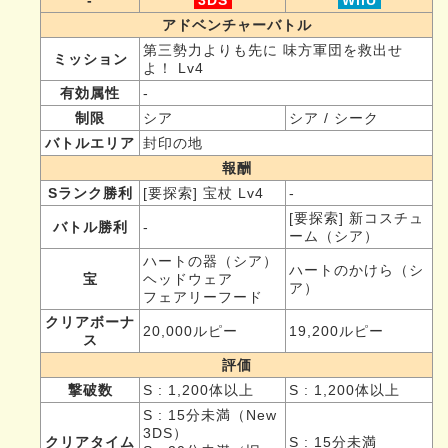
アドベンチャーバトル
第三勢力よりも先に 味方軍団を救出せ
ミッション
よ！ Lv4
有効属性
-
制限
シア
シア / シーク
バトルエリア
封印の地
報酬
Sランク勝利
[要探索] 宝杖 Lv4
-
[要探索] 新コスチュ
バトル勝利
-
ーム（シア）
ハートの器（シア）
ハートのかけら（シ
宝
ヘッドウェア
ア）
フェアリーフード
クリアボーナ
20,000ルピー
19,200ルピー
ス
評価
撃破数
S : 1,200体以上
S : 1,200体以上
S : 15分未満（New
3DS）
クリアタイム
S : 15分未満