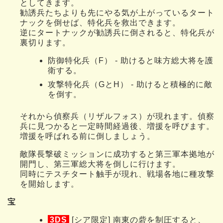
としてきます。
勧誘兵たちよりも先にやる気が上がっているタート
ナックを倒せば、特化兵を救出できます。
逆にタートナックが勧誘兵に倒されると、特化兵が
裏切ります。
防御特化兵（F） - 助けると味方総大将を護
衛する。
攻撃特化兵（GとH） - 助けると積極的に敵
を倒す。
それから偵察兵（リザルフォス）が現れます。偵察
兵に見つかると一定時間経過後、増援を呼びます。
増援を呼ばれる前に倒しましょう。
敵隊長撃破ミッションに成功すると第三軍本拠地が
開門し、第三軍総大将を倒しに行けます。
同時にテスチタート触手が現れ、戦場各地に種攻撃
を開始します。
宝
3DS
[シア限定] 南東の砦を制圧すると、