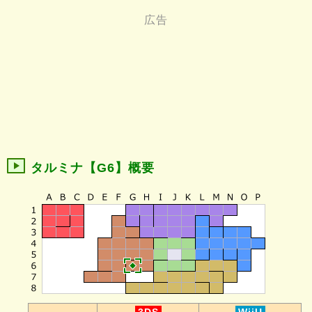
タルミナ【G6】概要
-
3DS
WiiU