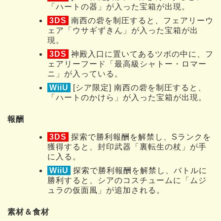
「ハートの器」が入った宝箱が出現。
3DS
南西の砦を制圧すると、フェアリーウ
ェア「ウサギずきん」が入った宝箱が出
現。
3DS
神殿入口に置いてあるツボの中に、フ
ェアリーフード「最高級シャトー・ロマー
ニ」が入っている。
WiiU
[シア限定] 南西の砦を制圧すると、
「ハートのかけら」が入った宝箱が出現。
報酬
3DS
探索で勝利報酬を解禁し、Sランクを
獲得すると、封印武器「裏転生の杖」が手
に入る。
WiiU
探索で勝利報酬を解禁し、バトルに
勝利すると、シアのコスチュームに「ムジ
ュラの仮面風」が追加される。
素材＆食材