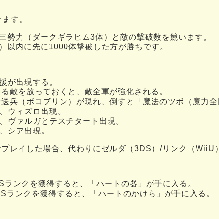
けます。
三勢力（ダークギラヒム3体）と敵の撃破数を競います。
iiU）以内に先に1000体撃破した方が勝ちです。
増援が出現する。
いる敵を放っておくと、敵全軍が強化される。
輸送兵（ボコブリン）が現れ、倒すと「魔法のツボ（魔力全
で、ウィズロ出現。
で、ヴァルガとテスチタート出現。
で、シア出現。
アでプレイした場合、代わりにゼルダ（3DS）/リンク（Wii
] Sランクを獲得すると、「ハートの器」が手に入る。
] Sランクを獲得すると、「ハートのかけら」が手に入る。