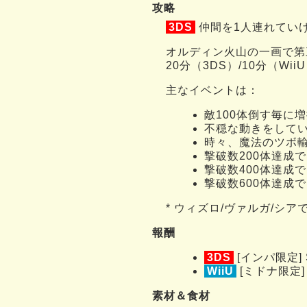
攻略
3DS
仲間を1人連れてい
オルディン火山の一画で第
20分（3DS）/10分（W
主なイベントは：
敵100体倒す毎に
不穏な動きをして
時々、魔法のツボ
撃破数200体達成
撃破数400体達成
撃破数600体達成
* ウィズロ/ヴァルガ/シ
報酬
3DS
[インパ限定
WiiU
[ミドナ限定
素材＆食材