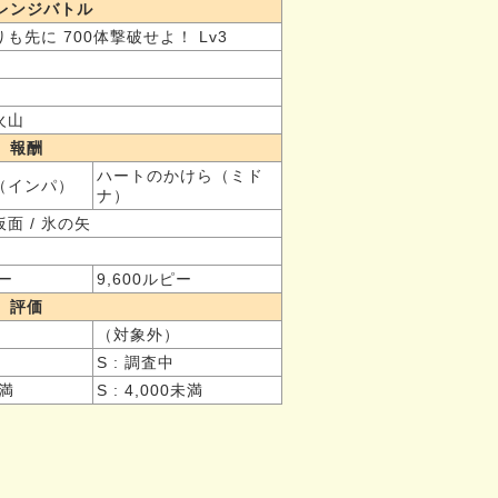
レンジバトル
も先に 700体撃破せよ！ Lv3
火山
報酬
ハートのかけら（ミド
（インパ）
ナ）
面 / 氷の矢
ピー
9,600ルピー
評価
（対象外）
S : 調査中
未満
S : 4,000未満