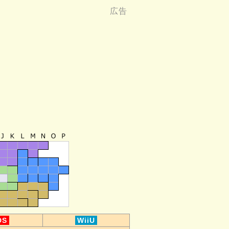
DS
WiiU