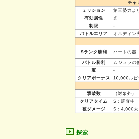
チャ
ミッション
第三勢力より
有効属性
光
制限
-
バトルエリア
オルディン
Sランク勝利
ハートの器
バトル勝利
ムジュラの仮
宝
-
クリアボーナス
10,000ル
撃破数
（対象外）
クリアタイム
S : 調査中
被ダメージ
S : 4,000
探索