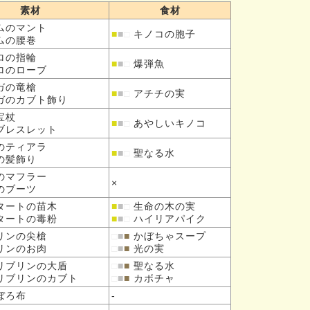
素材
食材
ムの
マント
■
■
□
キノコの胞子
ムの
腰巻
ロの
指輪
■
■
□
爆弾魚
ロの
ローブ
ガの
竜槍
■
■
□
アチチの実
ガの
カブト飾り
宝杖
■
■
□
あやしいキノコ
ブレスレット
の
ティアラ
■
■
□
聖なる水
の
髪飾り
の
マフラー
×
の
ブーツ
タートの
苗木
■
■
□
生命の木の実
タートの
毒粉
■
■
□
ハイリアパイク
リンの
尖槍
□
■
■
かぼちゃスープ
リンの
お肉
□
■
■
光の実
リブリンの
大盾
□
■
■
聖なる水
リブリンの
カブト
□
■
■
カボチャ
ぼろ布
-