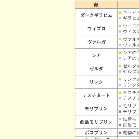
敵
■
ギラヒ
ダークギラヒム
■
ギラヒ
■
ウィズ
ウィズロ
■
ウィズ
■
ヴァル
ヴァルガ
■
ヴァル
■
シアの
シア
■
シアの
■
ゼルダ
ゼルダ
■
ゼルダ
■
リンク
リンク
■
リンク
■
テスチ
テスチタート
■
テスチ
■
モリブ
モリブリン
■
モリブ
■
鉄盾モ
鉄盾モリブリン
■
鉄盾モ
ボコブリン
■
魔物の