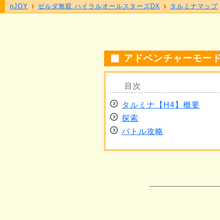
nJOY
ゼルダ無双 ハイラルオールスターズDX
タルミナマップ
アドベンチャーモード
タルミナ【H4】概要
探索
バトル攻略