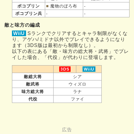
ボコブリン
■
魔物のぼろ布
-
ボコブリン兵
-
-
敵と味方の編成
WiiU
Sランクでクリアするとキャラ制限がなくな
り、アゲハ/ミドナ以外でプレイできるようになり
ます（3DS版は最初から制限なし）。
以下の表にある「敵・味方の総大将・武将」でプレ
イした場合、「代役」が代わりに登場します。
3DS
WiiU
敵総大将
シア
敵武将
ウィズロ
味方総大将
ラナ
代役
ファイ