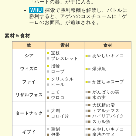
「ハートの器」が手に入る。
WiiU
探索で勝利報酬を解禁し、バトルに
勝利すると、アゲハのコスチュームに「ゲ
ーロのお面風」が追加される。
素材＆食材
敵
素材
食材
■
宝杖
シア
■
■
あやしいキノコ
■
ブレスレット
■
指輪
ウィズロ
■
■
爆弾魚
■
ローブ
■
クリスタル
ファイ
■
■
かぼちゃスープ
■
ヒール
■
こて
■
■
がんばりの実
リザルフォス
■
ウロコ
■
■
水の実
■
■
大妖精の雫
■
大剣
■
■
トアルナマズ
タートナック
■
ヨロイ片
■
■
ハイリアパイク
■
■
スカル魚
■
重剣
■
■
あやしいキノコ
ギブド
■
包帯
■
■
魔法のマメ