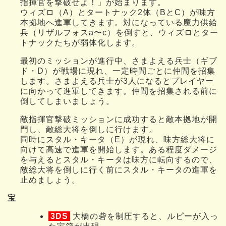
指揮官を撃破せよ！」が始まります。
ウィズロ（A）とタートナック2体（BとC）が味方
本拠地へ進軍してきます。対になっている魔力供給
兵（リザルフォスa〜c）を倒すと、ウィズロとター
トナックたちが弱体化します。
最初のミッションが進行中、さまよえる兵士（ギブ
ド・D）が戦場に現れ、一定時間ごとに仲間を招集
します。さまよえる兵士が3人になるとプレイヤー
に向かって進軍してきます。仲間を招集される前に
倒してしまいましょう。
敵指揮官撃破ミッションに成功すると敵本拠地が開
門し、敵総大将を倒しに行けます。
同時にスタル・キータ（E）が現れ、味方総大将に
向けて高速で進軍を開始します。ある程度ダメージ
を与えるとスタル・キータは味方に転向するので、
敵総大将を倒しに行く前にスタル・キータの進軍を
止めましょう。
宝
3DS
大橋の砦を制圧すると、ルピーが入っ