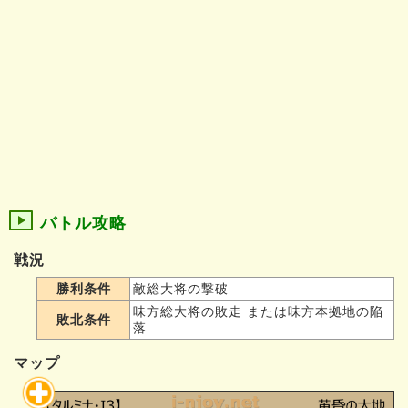
バトル攻略
戦況
勝利条件
敵総大将の撃破
味方総大将の敗走 または味方本拠地の陥
敗北条件
落
マップ