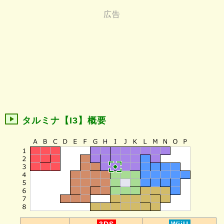
タルミナ【I3】概要
-
3DS
WiiU