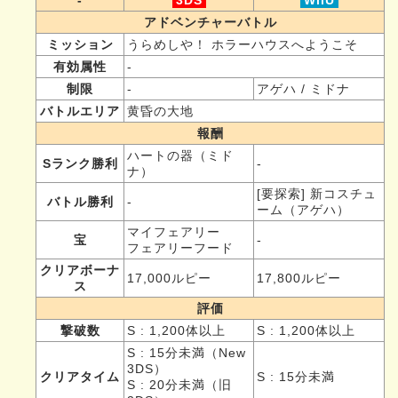
アドベンチャーバトル
ミッション
うらめしや！ ホラーハウスへようこそ
有効属性
-
制限
-
アゲハ / ミドナ
バトルエリア
黄昏の大地
報酬
ハートの器（ミド
Sランク勝利
-
ナ）
[要探索] 新コスチュ
バトル勝利
-
ーム（アゲハ）
マイフェアリー
宝
-
フェアリーフード
クリアボーナ
17,000ルピー
17,800ルピー
ス
評価
撃破数
S : 1,200体以上
S : 1,200体以上
S : 15分未満（New
3DS）
クリアタイム
S : 15分未満
S : 20分未満（旧