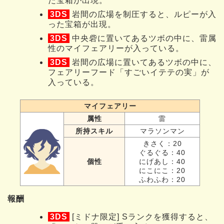
た宝箱が出現。
3DS
岩間の広場を制圧すると、ルピーが入
った宝箱が出現。
3DS
中央砦に置いてあるツボの中に、雷属
性のマイフェアリーが入っている。
3DS
岩間の広場に置いてあるツボの中に、
フェアリーフード「すごいイテテの実」が
入っている。
マイフェアリー
属性
雷
所持スキル
マラソンマン
きさく：20
ぐるぐる：40
個性
にげあし：40
にこにこ：20
ふわふわ：20
報酬
3DS
[ミドナ限定] Sランクを獲得すると、