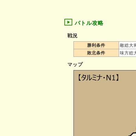
バトル攻略
戦況
勝利条件
敵総大
敗北条件
味方総
マップ