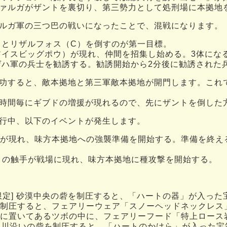
ァルガがザントを裏切り、第三勢力として処刑場に本拠地
ルガ軍の三つ巴の戦いになったことで、混戦になります。
）とリザルフォス（C）を倒すのが第一目標。
アイスビッグポウ）が現れ、仲間を招集し始める。3体にな
ゲハ軍の兵士を勧誘する。勧誘開始から2分後に勧誘された
功すると、敵本拠地と第三軍敵本拠地が開門します。これ
時間毎にギブドの増援が現れるので、先にザントを倒した
行中、以下のイベントが発生します。
が現れ、味方本拠地への強襲準備を開始する。準備を終え
。
の触手が戦場に現れ、味方本拠地に種攻撃を開始する。
限定] 砂漠中央の砦を制圧すると、「ハートの器」が入った
制圧すると、フェアリーウェア「スノーヘッドネックレス
に置いてあるツボの中に、フェアリーフード「特上ロース
] 川沿いの砦を制圧すると、「ハートのかけら」が入った宝