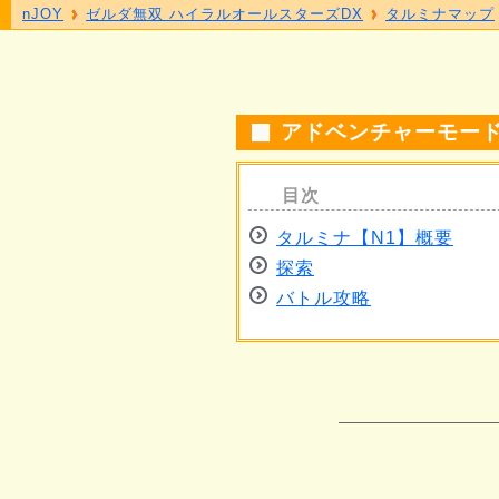
nJOY
ゼルダ無双 ハイラルオールスターズDX
タルミナマップ
アドベンチャーモード
タルミナ【N1】概要
探索
バトル攻略