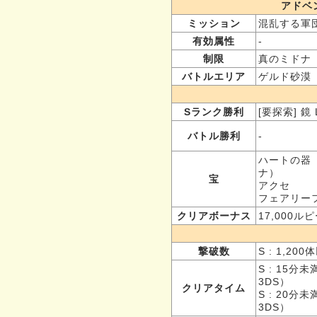
アドベ
ミッション
混乱する軍団
有効属性
-
制限
真のミドナ
バトルエリア
ゲルド砂漠
Sランク勝利
[要探索] 鏡 
バトル勝利
-
ハートの器
ナ）
宝
アクセ
フェアリー
クリアボーナス
17,000ル
撃破数
S : 1,20
S : 15分未
3DS）
クリアタイム
S : 20分
3DS）