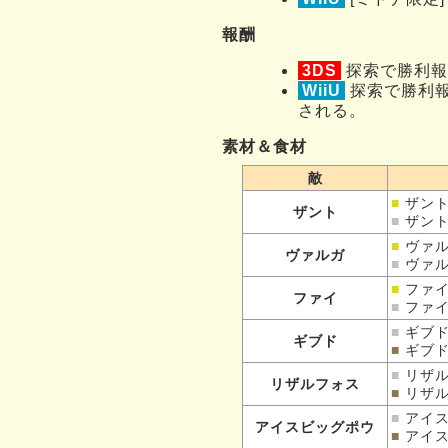
報酬
3DS
探索で勝利報
WiiU
探索で勝利報
される。
素材＆食材
敵
■
ザン
ザント
■
ザン
■
ヴァ
ヴァルガ
■
ヴァ
■
ファ
ファイ
■
ファ
■
ギブ
ギブド
■
ギブ
■
リザ
リザルフォス
■
リザ
■
アイ
アイスビッグポウ
■
アイ