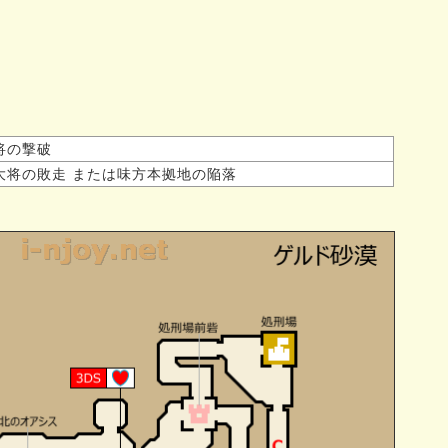
将の撃破
大将の敗走 または味方本拠地の陥落