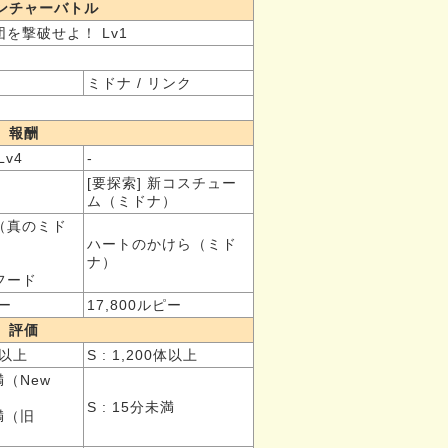
ンチャーバトル
を撃破せよ！ Lv1
ミドナ / リンク
報酬
Lv4
-
[要探索] 新コスチュー
ム（ミドナ）
（真のミド
ハートのかけら（ミド
ナ）
フード
ピー
17,800ルピー
評価
0体以上
S : 1,200体以上
満（New
S : 15分未満
未満（旧