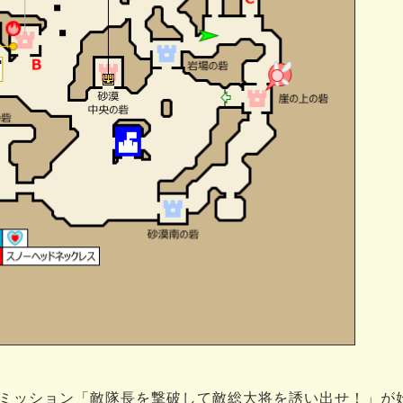
ミッション「敵隊長を撃破して敵総大将を誘い出せ！」が