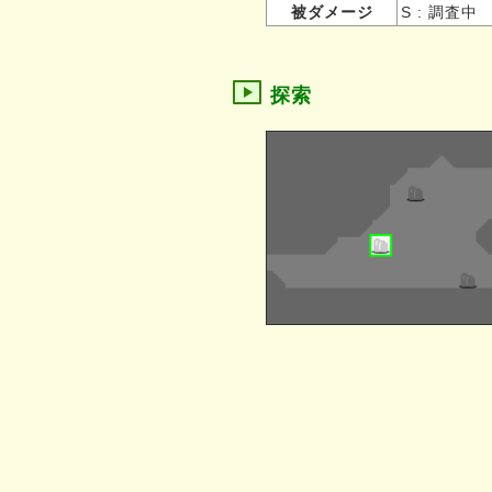
被ダメージ
S : 調査中
探索