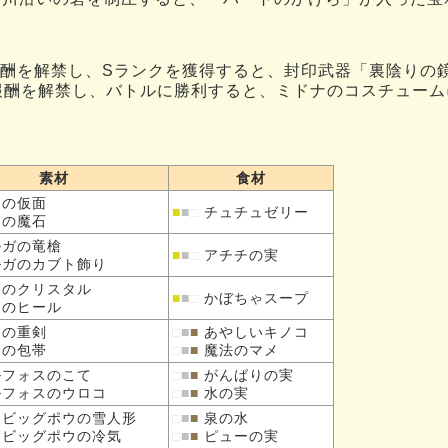
酬を解禁し、Sランクを獲得すると、封印武器「裏陰りの
酬を解禁し、バトルに勝利すると、ミドナのコスチューム
素材
食材
トの
仮面
■
■
□
チュチュゼリー
トの
魔石
ルガの
竜槍
■
■
□
アチチの実
ルガの
カブト飾り
イの
クリスタル
■
■
□
かぼちゃスープ
イの
ヒール
ドの
重剣
□
■
■
あやしいキノコ
ドの
包帯
□
■
■
魔法のマメ
ルフォスの
こて
□
■
■
がんばりの実
ルフォスの
ウロコ
□
■
■
水の実
スビッグポウの
雪人形
□
■
■
泉の水
スビッグポウの
冷気
□
■
■
ピューの実