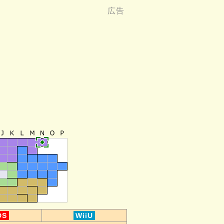
DS
WiiU