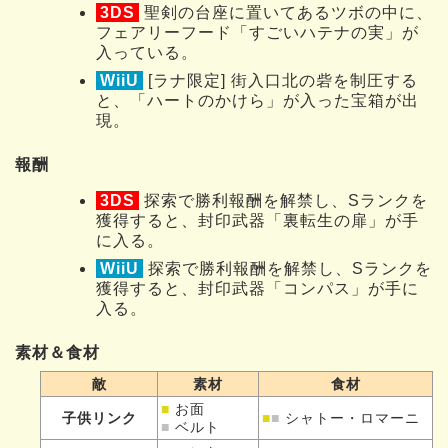
3DS
聖剣の台座に置いてあるツボの中に、
フェアリーフード「すごいハテナの実」が
入っている。
WiiU
[ラナ限定] 街入口北の砦を制圧する
と、「ハートのかけら」が入った宝箱が出
現。
報酬
3DS
探索で勝利報酬を解禁し、Sランクを
獲得すると、封印武器「裏転生の扉」が手
に入る。
WiiU
探索で勝利報酬を解禁し、Sランクを
獲得すると、封印武器「コンパス」が手に
入る。
素材＆食材
敵
素材
食材
■
お面
子供リンク
■
■
シャトー・ロマーニ
■
ベルト