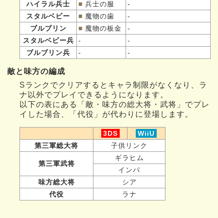
ハイラル兵士
■
兵士の服
-
スタルベビー
■
魔物の歯
-
ブルブリン
■
魔物の板金
-
スタルベビー兵
-
-
ブルブリン兵
-
-
敵と味方の編成
Sランクでクリアするとキャラ制限がなくなり、ラ
ナ以外でプレイできるようになります。
以下の表にある「敵・味方の総大将・武将」でプレ
イした場合、「代役」が代わりに登場します。
3DS
WiiU
第三軍総大将
子供リンク
ギラヒム
第三軍武将
インパ
味方総大将
シア
代役
ラナ