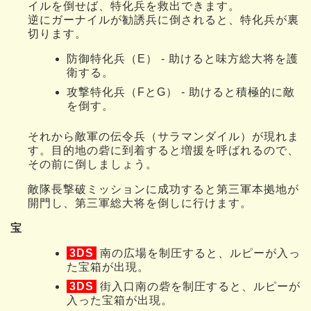
イルを倒せば、特化兵を救出できます。
逆にガーナイルが勧誘兵に倒されると、特化兵が裏
切ります。
防御特化兵（E） - 助けると味方総大将を護
衛する。
攻撃特化兵（FとG） - 助けると積極的に敵
を倒す。
それから敵軍の伝令兵（サラマンダイル）が現れま
す。目的地の砦に到着すると増援を呼ばれるので、
その前に倒しましょう。
敵隊長撃破ミッションに成功すると第三軍本拠地が
開門し、第三軍総大将を倒しに行けます。
宝
3DS
南の広場を制圧すると、ルピーが入っ
た宝箱が出現。
3DS
街入口南の砦を制圧すると、ルピーが
入った宝箱が出現。