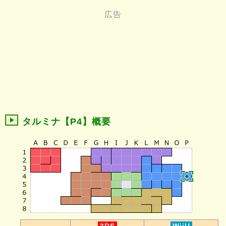
タルミナ【P4】概要
-
3DS
WiiU