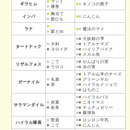
■
マント
ギラヒム
■
■
キノコの胞子
■
腰巻
■
胸当て
インパ
■
■
にんじん
■
髪ひも
■
ラナ
■
■
魔法のマメ
■
髪どめ
■
■
大妖精の雫
■
大剣
■
■
トアルナマズ
タートナック
■
ヨロイ片
■
■
ハイリアパイク
■
■
スカル魚
■
こて
■
■
がんばりの実
リザルフォス
■
ウロコ
■
■
水の実
■
■
トアル山羊のチーズ
■
丸盾
■
■
グリーンギル
ガーナイル
■
革
■
■
ハイラルドジョウ
■
■
はちのこ
■
■
ハイラルバス
■
炎翼
■
■
ニオイマス
サラマンダイル
■
炎革
■
■
チュチュゼリー
■
■
爆弾魚
■
聖盾
■
■
ロンロン牛乳
ハイラル隊長
■
こて
■
■
にんじん