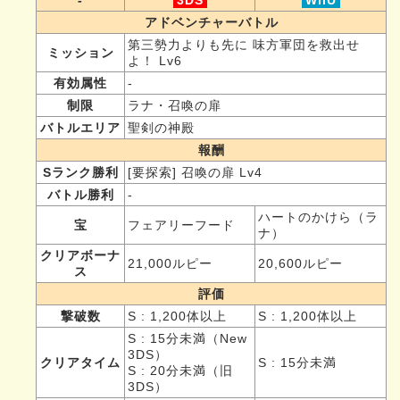
アドベンチャーバトル
第三勢力よりも先に 味方軍団を救出せ
ミッション
よ！ Lv6
有効属性
-
制限
ラナ・召喚の扉
バトルエリア
聖剣の神殿
報酬
Sランク勝利
[要探索] 召喚の扉 Lv4
バトル勝利
-
ハートのかけら（ラ
宝
フェアリーフード
ナ）
クリアボーナ
21,000ルピー
20,600ルピー
ス
評価
撃破数
S : 1,200体以上
S : 1,200体以上
S : 15分未満（New
3DS）
クリアタイム
S : 15分未満
S : 20分未満（旧
3DS）