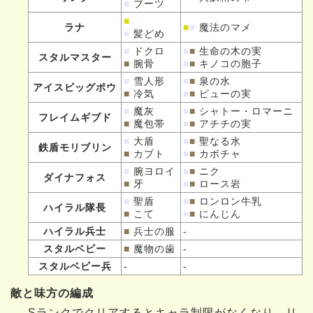
■
ブーツ
■
ラナ
■
■
魔法のマメ
■
髪どめ
■
ドクロ
■
■
生命の木の実
スタルマスター
■
腕骨
■
■
キノコの胞子
■
雪人形
■
■
泉の水
アイスビッグポウ
■
冷気
■
■
ピューの実
■
魔灰
■
■
シャトー・ロマーニ
フレイムギブド
■
魔包帯
■
■
アチチの実
■
大盾
■
■
聖なる水
鉄盾モリブリン
■
カブト
■
■
カボチャ
■
腕ヨロイ
■
■
ニク
ダイナフォス
■
牙
■
■
ロース岩
■
聖盾
■
■
ロンロン牛乳
ハイラル隊長
■
こて
■
■
にんじん
ハイラル兵士
■
兵士の服
-
スタルベビー
■
魔物の歯
-
スタルベビー兵
-
-
敵と味方の編成
Sランクでクリアするとキャラ制限がなくなり、リ