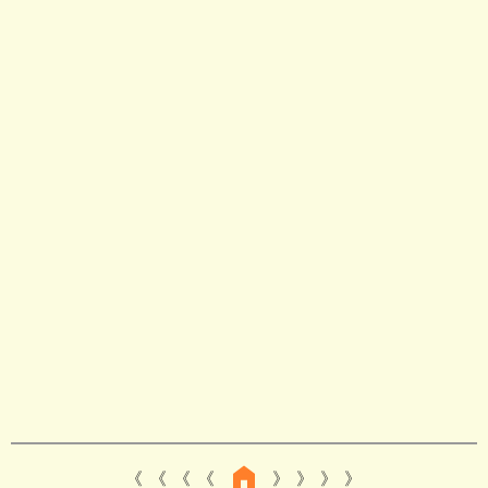
《 《 《
》 》 》