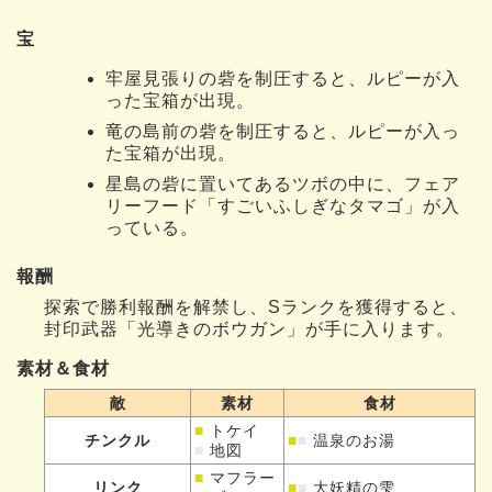
宝
牢屋見張りの砦を制圧すると、ルピーが入
った宝箱が出現。
竜の島前の砦を制圧すると、ルピーが入っ
た宝箱が出現。
星島の砦に置いてあるツボの中に、フェア
リーフード「すごいふしぎなタマゴ」が入
っている。
報酬
探索で勝利報酬を解禁し、Sランクを獲得すると、
封印武器「光導きのボウガン」が手に入ります。
素材＆食材
敵
素材
食材
■
トケイ
チンクル
■
■
温泉のお湯
■
地図
■
マフラー
リンク
■
■
大妖精の雫