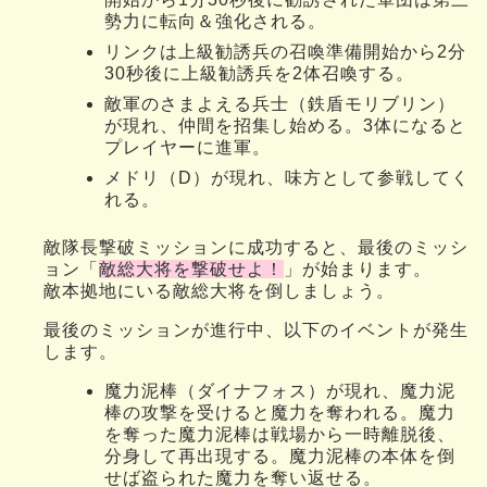
勢力に転向＆強化される。
リンクは上級勧誘兵の召喚準備開始から2分
30秒後に上級勧誘兵を2体召喚する。
敵軍のさまよえる兵士（鉄盾モリブリン）
が現れ、仲間を招集し始める。3体になると
プレイヤーに進軍。
メドリ（D）が現れ、味方として参戦してく
れる。
敵隊長撃破ミッションに成功すると、最後のミッシ
ョン「
敵総大将を撃破せよ！
」が始まります。
敵本拠地にいる敵総大将を倒しましょう。
最後のミッションが進行中、以下のイベントが発生
します。
魔力泥棒（ダイナフォス）が現れ、魔力泥
棒の攻撃を受けると魔力を奪われる。魔力
を奪った魔力泥棒は戦場から一時離脱後、
分身して再出現する。魔力泥棒の本体を倒
せば盗られた魔力を奪い返せる。