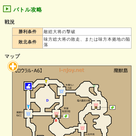
バトル攻略
戦況
勝利条件
敵総大将の撃破
味方総大将の敗走、または味方本拠地の陥
敗北条件
落
マップ