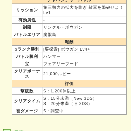
第三勢力の拡大を防ぎ 敵軍を撃破せよ！
ミッション
Lv1
有効属性
-
制限
リンクル・ボウガン
バトルエリア
魔獣島
報酬
Sランク勝利
[要探索] ボウガン Lv4+
バトル勝利
ハンマー
宝
フェアリーフード
クリアボーナ
21,000ルピー
ス
評価
撃破数
S : 1,200体以上
S : 15分未満（New 3DS）
クリアタイム
S : 20分未満（旧 3DS）
被ダメージ
S : 調査中