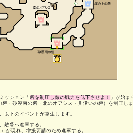
ミッション「
砦を制圧し敵の戦力を低下させよ！
」が始ま
の砦・砂漠南の砦・北のオアシス・川沿いの砦）を制圧し
、以下のイベントが発生します。
れ、敵砦へ進軍する。
ン）が現れ、増援要請のため進軍する。