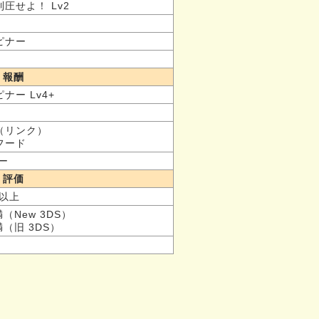
圧せよ！ Lv2
ピナー
報酬
ピナー Lv4+
（リンク）
フード
ピー
評価
0体以上
満（New 3DS）
未満（旧 3DS）