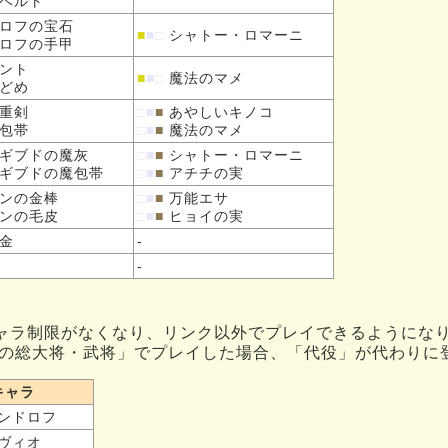
ベルト
ロフの
宝石
■
■
□
シャトー・ロマーニ
ロフの
手甲
ント
■
■
□
魔法のマメ
どめ
重剣
□
■
■
あやしいキノコ
包帯
□
■
■
魔法のマメ
ギブドの
魔灰
□
■
■
シャトー・ロマーニ
ギブドの
魔包帯
□
■
■
アチチの実
ンの
金棒
□
■
■
万能エサ
ンの
毛皮
□
■
■
ヒョイの実
金
-
-
ャラ制限がなくなり、リンク以外でプレイできるようにな
の総大将・武将」でプレイした場合、「代役」が代わりに
キャラ
ンドロフ
ヴィオ