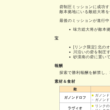
砦制圧ミッションに成功す
敵本拠地にいる敵総大将を
最後のミッションが進行中
味方総大将が敵本
宝
[リンク限定] 北
川沿いの砦を制圧
砂漠南の砦に置い
報酬
探索で勝利報酬を解禁し、
素材＆食材
敵
■
ガノンド
ガノンドロフ
■
ガノンド
■
リンクの
ラヴィオ