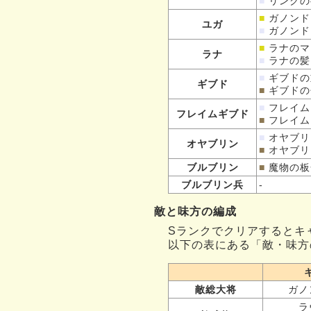
■
リンクの
■
ガノンド
ユガ
■
ガノンド
■
ラナのマ
ラナ
■
ラナの
髪
■
ギブドの
ギブド
■
ギブドの
■
フレイム
フレイムギブド
■
フレイム
■
オヤブリ
オヤブリン
■
オヤブリ
ブルブリン
■
魔物の板
ブルブリン兵
-
敵と味方の編成
Sランクでクリアするとキ
以下の表にある「敵・味方
敵総大将
ガノ
ラ