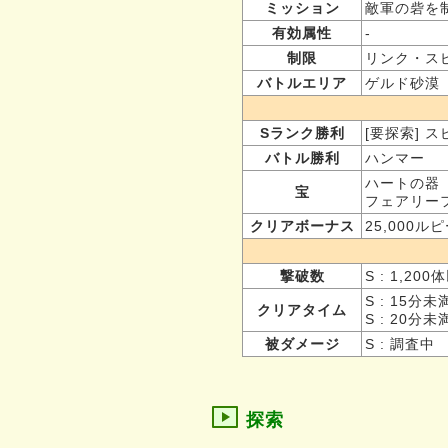
ミッション
敵軍の砦を制
有効属性
-
制限
リンク・ス
バトルエリア
ゲルド砂漠
Sランク勝利
[要探索] ス
バトル勝利
ハンマー
ハートの器
宝
フェアリー
クリアボーナス
25,000ル
撃破数
S : 1,20
S : 15分未
クリアタイム
S : 20分
被ダメージ
S : 調査中
探索