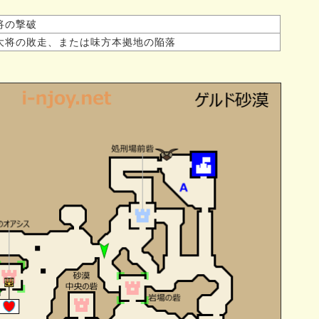
将の撃破
大将の敗走、または味方本拠地の陥落