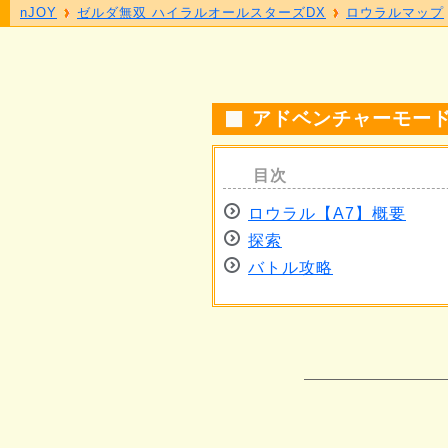
nJOY
ゼルダ無双 ハイラルオールスターズDX
ロウラルマップ
アドベンチャーモード
ロウラル【A7】概要
探索
バトル攻略