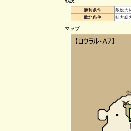
戦況
勝利条件
敵総大
敗北条件
味方総
マップ