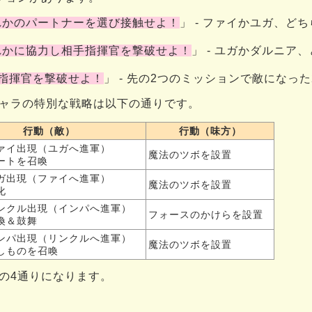
れかのパートナーを選び接触せよ！
」 - ファイかユガ、ど
れかに協力し相手指揮官を撃破せよ！
」 - ユガかダルニア
の指揮官を撃破せよ！
」 - 先の2つのミッションで敵になっ
ャラの特別な戦略は以下の通りです。
行動（敵）
行動（味方）
ァイ出現（ユガへ進軍）
魔法のツボを設置
ートを召喚
ガ出現（ファイへ進軍）
魔法のツボを設置
化
ンクル出現（インパへ進軍）
フォースのかけらを設置
喚＆鼓舞
ンパ出現（リンクルへ進軍）
魔法のツボを設置
しものを召喚
の4通りになります。