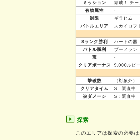
ミッション
結成！ チー
有効属性
-
制限
ギラヒム
バトルエリア
スカイロフ
Sランク勝利
ハートの器
バトル勝利
ブーメラン
宝
-
クリアボーナス
9,000ルピ
撃破数
（対象外）
クリアタイム
S : 調査中
被ダメージ
S : 調査中
探索
このエリアは探索の必要は