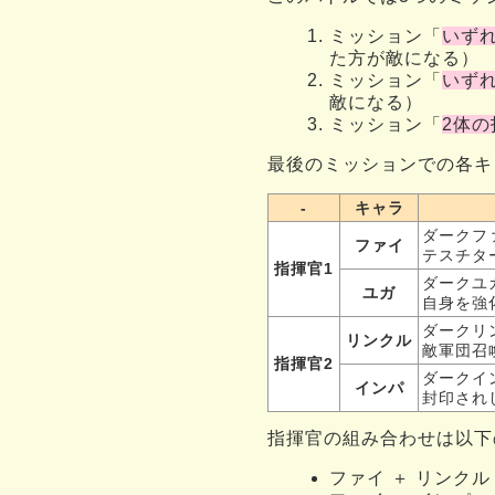
ミッション「
いず
た方が敵になる）
ミッション「
いず
敵になる）
ミッション「
2体
最後のミッションでの各キ
-
キャラ
ダークフ
ファイ
テスチタ
指揮官1
ダークユ
ユガ
自身を強
ダークリ
リンクル
敵軍団召
指揮官2
ダークイ
インパ
封印され
指揮官の組み合わせは以下
ファイ ＋ リンクル