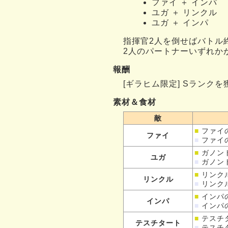
ファイ ＋ インパ
ユガ ＋ リンクル
ユガ ＋ インパ
指揮官2人を倒せばバトル
2人のパートナーいずれか
報酬
[ギラヒム限定] Sランク
素材＆食材
敵
■
ファイ
ファイ
■
ファイ
■
ガノン
ユガ
■
ガノン
■
リンク
リンクル
■
リンク
■
インパ
インパ
■
インパ
■
テスチ
テスチタート
■
テスチ