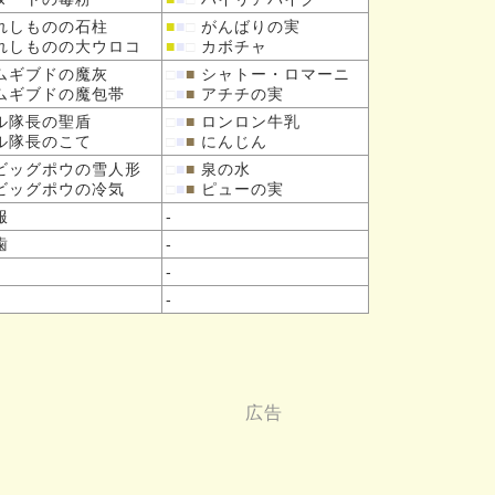
れしものの
石柱
■
■
□
がんばりの実
れしものの
大ウロコ
■
■
□
カボチャ
ムギブドの
魔灰
□
■
■
シャトー・ロマーニ
ムギブドの
魔包帯
□
■
■
アチチの実
ル隊長の
聖盾
□
■
■
ロンロン牛乳
ル隊長の
こて
□
■
■
にんじん
ビッグポウの
雪人形
□
■
■
泉の水
ビッグポウの
冷気
□
■
■
ピューの実
服
-
歯
-
-
-