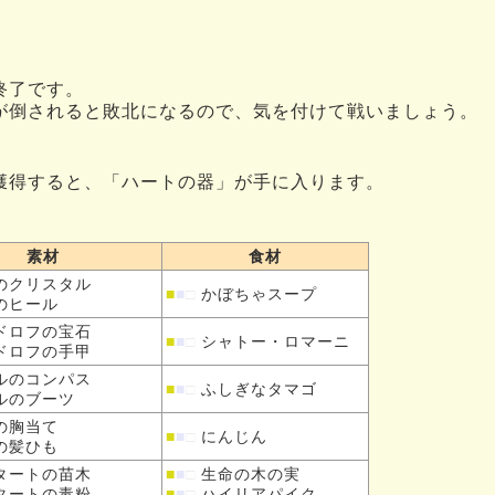
終了です。
が倒されると敗北になるので、気を付けて戦いましょう。
を獲得すると、「ハートの器」が手に入ります。
素材
食材
の
クリスタル
■
■
□
かぼちゃスープ
の
ヒール
ドロフの
宝石
■
■
□
シャトー・ロマーニ
ドロフの
手甲
ルの
コンパス
■
■
□
ふしぎなタマゴ
ルの
ブーツ
の
胸当て
■
■
□
にんじん
の
髪ひも
タートの
苗木
■
■
□
生命の木の実
タートの
毒粉
■
■
□
ハイリアパイク