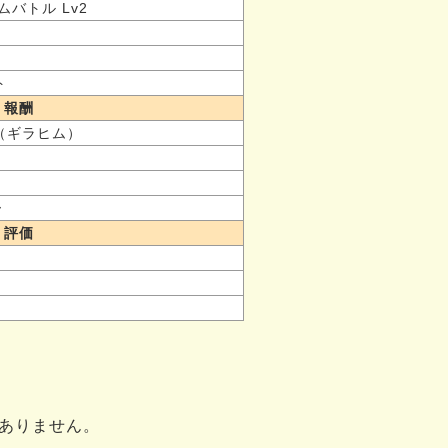
ムバトル Lv2
ト
報酬
（ギラヒム）
ー
評価
ありません。