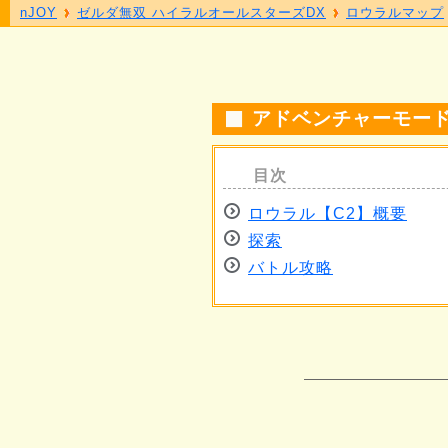
nJOY
ゼルダ無双 ハイラルオールスターズDX
ロウラルマップ
アドベンチャーモード
ロウラル【C2】概要
探索
バトル攻略