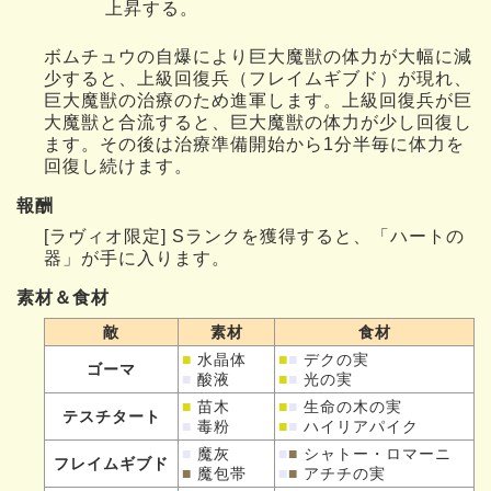
上昇する。
ボムチュウの自爆により巨大魔獣の体力が大幅に減
少すると、上級回復兵（フレイムギブド）が現れ、
巨大魔獣の治療のため進軍します。上級回復兵が巨
大魔獣と合流すると、巨大魔獣の体力が少し回復し
ます。その後は治療準備開始から1分半毎に体力を
回復し続けます。
報酬
[ラヴィオ限定] Sランクを獲得すると、「ハートの
器」が手に入ります。
素材＆食材
敵
素材
食材
■
水晶体
■
■
デクの実
ゴーマ
■
酸液
■
■
光の実
■
苗木
■
■
生命の木の実
テスチタート
■
毒粉
■
■
ハイリアパイク
■
魔灰
■
■
シャトー・ロマーニ
フレイムギブド
■
魔包帯
■
■
アチチの実