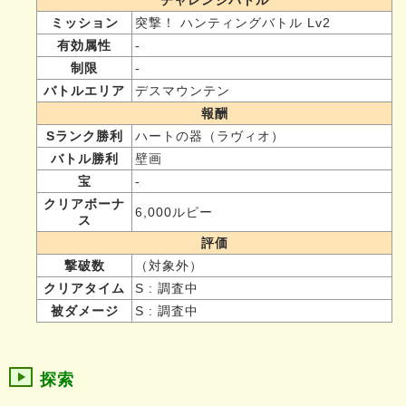
ミッション
突撃！ ハンティングバトル Lv2
有効属性
-
制限
-
バトルエリア
デスマウンテン
報酬
Sランク勝利
ハートの器（ラヴィオ）
バトル勝利
壁画
宝
-
クリアボーナ
6,000ルピー
ス
評価
撃破数
（対象外）
クリアタイム
S : 調査中
被ダメージ
S : 調査中
探索