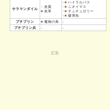
■
■
ハイラルバス
■
炎翼
■
■
ニオイマス
サラマンダイル
■
炎革
■
■
チュチュゼリー
■
■
爆弾魚
プチブリン
■
魔物の角
-
プチブリン兵
-
-