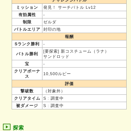
ミッション
発見！ サーチバトル Lv12
有効属性
-
制限
ゼルダ
バトルエリア
封印の地
報酬
Sランク勝利
-
[要探索] 新コスチューム（ラナ）
バトル勝利
サンドロッド
宝
-
クリアボーナ
10,500ルピー
ス
評価
撃破数
（対象外）
クリアタイム
S : 調査中
被ダメージ
S : 調査中
探索