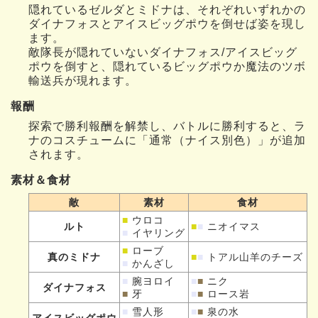
隠れているゼルダとミドナは、それぞれいずれかの
ダイナフォスとアイスビッグポウを倒せば姿を現し
ます。
敵隊長が隠れていないダイナフォス/アイスビッグ
ポウを倒すと、隠れているビッグポウか魔法のツボ
輸送兵が現れます。
報酬
探索で勝利報酬を解禁し、バトルに勝利すると、ラ
ナのコスチュームに「通常（ナイス別色）」が追加
されます。
素材＆食材
敵
素材
食材
■
ウロコ
ルト
■
■
ニオイマス
■
イヤリング
■
ローブ
真のミドナ
■
■
トアル山羊のチーズ
■
かんざし
■
腕ヨロイ
■
■
ニク
ダイナフォス
■
牙
■
■
ロース岩
■
雪人形
■
■
泉の水