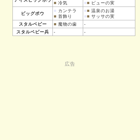
アイスビッグポウ
■
冷気
■
■
ピューの実
■
カンテラ
■
■
温泉のお湯
ビッグポウ
■
首飾り
■
■
サッサの実
スタルベビー
■
魔物の歯
-
スタルベビー兵
-
-