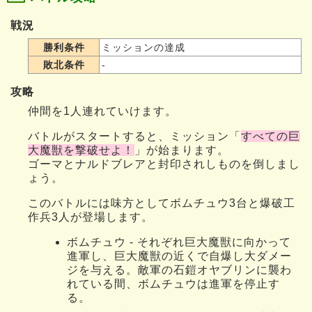
戦況
勝利条件
ミッションの達成
敗北条件
-
攻略
仲間を1人連れていけます。
バトルがスタートすると、ミッション「
すべての巨
大魔獣を撃破せよ！
」が始まります。
ゴーマとナルドブレアと封印されしものを倒しまし
ょう。
このバトルには味方としてボムチュウ3台と爆破工
作兵3人が登場します。
ボムチュウ - それぞれ巨大魔獣に向かって
進軍し、巨大魔獣の近くで自爆し大ダメー
ジを与える。敵軍の石鎧オヤブリンに襲わ
れている間、ボムチュウは進軍を停止す
る。