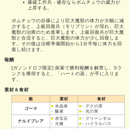
爆破工作兵 - 健在ならボムチュウの威力が
上昇する。
ボムチュウの自爆により巨大魔獣の体力が大幅に減
少すると、上級回復兵（モリブリン）が現れ、巨大
魔獣の治療のため進軍します。上級回復兵が巨大魔
獣と合流すると、巨大魔獣の体力が少し回復しま
す。その後は治療準備開始から1分半毎に体力を回
復し続けます。
報酬
[ガノンドロフ限定] 探索で勝利報酬を解禁し、Sラ
ンクを獲得すると、「ハートの器」が手に入りま
す。
素材＆食材
敵
素材
食材
■
水晶体
■
■
デクの実
ゴーマ
■
酸液
■
■
光の実
■
赤宝石
■
■
グリーンギル
ナルドブレア
■
火種
■
■
ハイラルバス