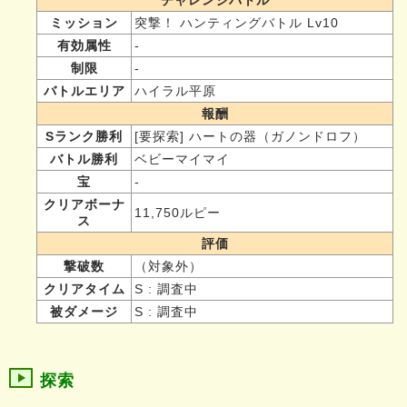
ミッション
突撃！ ハンティングバトル Lv10
有効属性
-
制限
-
バトルエリア
ハイラル平原
報酬
Sランク勝利
[要探索] ハートの器（ガノンドロフ）
バトル勝利
ベビーマイマイ
宝
-
クリアボーナ
11,750ルピー
ス
評価
撃破数
（対象外）
クリアタイム
S : 調査中
被ダメージ
S : 調査中
探索