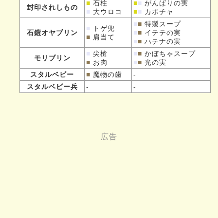
■
石柱
■
■
がんばりの実
封印されしもの
■
大ウロコ
■
■
カボチャ
■
■
特製スープ
■
トゲ兜
石鎧オヤブリン
■
■
イテテの実
■
肩当て
■
■
ハテナの実
■
尖槍
■
■
かぼちゃスープ
モリブリン
■
お肉
■
■
光の実
スタルベビー
■
魔物の歯
-
スタルベビー兵
-
-