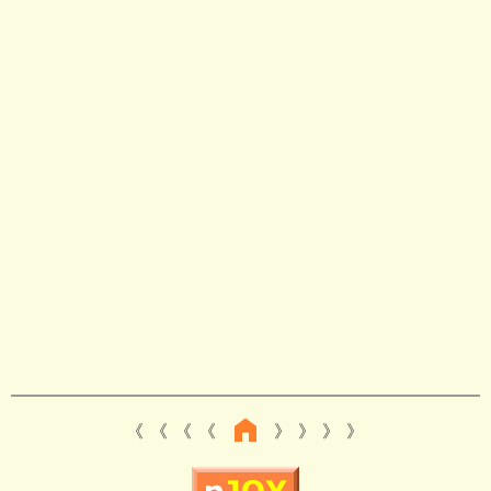
《 《 《
》 》 》