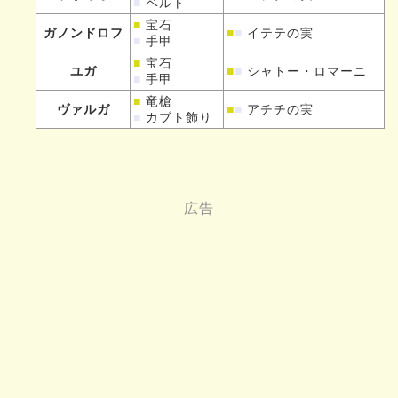
■
ベルト
■
宝石
ガノンドロフ
■
■
イテテの実
■
手甲
■
宝石
ユガ
■
■
シャトー・ロマーニ
■
手甲
■
竜槍
ヴァルガ
■
■
アチチの実
■
カブト飾り