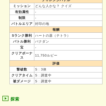
ミッション
どんな人かな？ クイズ
有効属性
-
制限
-
バトルエリア
封印の地
報酬
Sランク勝利
ハートの器（テトラ）
バトル勝利
バクダン
宝
-
クリアボーナ
11,750ルピー
ス
評価
撃破数
S : 3体
クリアタイム
S : 調査中
被ダメージ
S : 調査中
探索