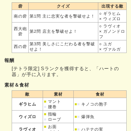
砦
クイズ
出現する敵
○ ギラヒム
南の砦
第1問 主に忠実な者を撃破せよ！
× ウィズロ
○ ラヴィオ
西大砲
第2問 店主を撃破せよ！
× ガノンドロ
砦
フ
第3問 美しさにこだわる者を撃破
○ ユガ
西の砦
せよ！
× ヴァルガ
報酬
[テトラ限定] Sランクを獲得すると、「ハートの
器」が手に入ります。
素材＆食材
敵
素材
食材
■
マント
ギラヒム
■
■
キノコの胞子
■
腰巻
■
指輪
ウィズロ
■
■
爆弾魚
■
ローブ
■
お面
ラヴィオ
■
■
ハテナの実