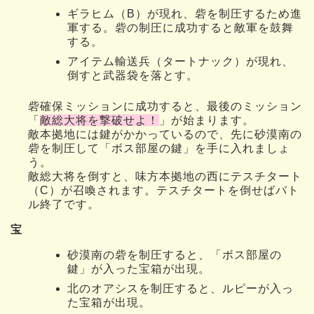
ギラヒム（B）が現れ、砦を制圧するため進
軍する。砦の制圧に成功すると敵軍を鼓舞
する。
アイテム輸送兵（タートナック）が現れ、
倒すと武器袋を落とす。
砦確保ミッションに成功すると、最後のミッション
「
敵総大将を撃破せよ！
」が始まります。
敵本拠地には鍵がかかっているので、先に砂漠南の
砦を制圧して「ボス部屋の鍵」を手に入れましょ
う。
敵総大将を倒すと、味方本拠地の西にテスチタート
（C）が召喚されます。テスチタートを倒せばバト
ル終了です。
宝
砂漠南の砦を制圧すると、「ボス部屋の
鍵」が入った宝箱が出現。
北のオアシスを制圧すると、ルピーが入っ
た宝箱が出現。