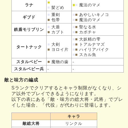
■
ラナ
■
■
魔法のマメ
■
髪どめ
■
重剣
■
■
あやしいキノコ
ギブド
■
包帯
■
■
魔法のマメ
■
大盾
■
■
聖なる水
鉄盾モリブリン
■
カブト
■
■
カボチャ
■
■
大妖精の雫
■
大剣
■
■
トアルナマズ
タートナック
■
ヨロイ片
■
■
ハイリアパイク
■
■
スカル魚
スタルベビー
■
魔物の歯
-
スタルベビー兵
-
-
敵と味方の編成
Sランクでクリアするとキャラ制限がなくなり、シ
ア以外でプレイできるようになります。
以下の表にある「敵・味方の総大将・武将」でプレ
イした場合、「代役」が代わりに登場します。
キャラ
敵総大将
リンクル