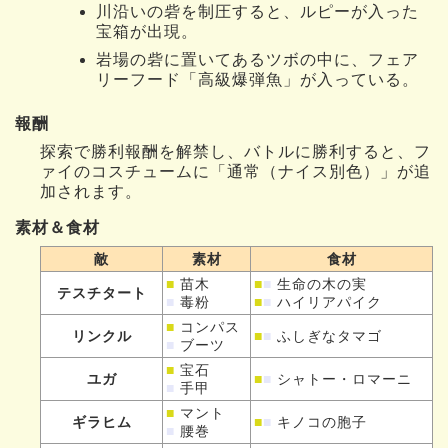
川沿いの砦を制圧すると、ルピーが入った
宝箱が出現。
岩場の砦に置いてあるツボの中に、フェア
リーフード「高級爆弾魚」が入っている。
報酬
探索で勝利報酬を解禁し、バトルに勝利すると、フ
ァイのコスチュームに「通常（ナイス別色）」が追
加されます。
素材＆食材
敵
素材
食材
■
苗木
■
■
生命の木の実
テスチタート
■
毒粉
■
■
ハイリアパイク
■
コンパス
リンクル
■
■
ふしぎなタマゴ
■
ブーツ
■
宝石
ユガ
■
■
シャトー・ロマーニ
■
手甲
■
マント
ギラヒム
■
■
キノコの胞子
■
腰巻