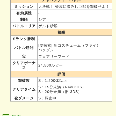
ミッション
大決戦！ 砂漠に潜みし巨獣を撃破せよ！
有効属性
-
制限
シア
バトルエリア
ゲルド砂漠
報酬
Sランク勝利
-
[要探索] 新コスチューム（ファイ）
バトル勝利
バクダン
宝
フェアリーフード
クリアボーナ
24,500ルピー
ス
評価
撃破数
S : 1,200体以上
S : 15分未満（New 3DS）
クリアタイム
S : 20分未満（旧 3DS）
被ダメージ
S : 調査中