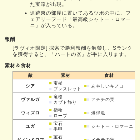
た宝箱が出現。
遺跡東の部屋に置いてあるツボの中に、フ
ェアリーフード「最高級シャトー・ロマー
ニ」が入っている。
報酬
[ラヴィオ限定] 探索で勝利報酬を解禁し、Sランク
を獲得すると、「ハートの器」が手に入ります。
素材＆食材
敵
素材
食材
■
宝杖
シア
■
■
あやしいキノコ
■
ブレスレット
■
竜槍
ヴァルガ
■
■
アチチの実
■
カブト飾り
■
指輪
ウィズロ
■
■
爆弾魚
■
ローブ
■
宝石
ユガ
■
■
シャトー・ロマーニ
■
手甲
■
宝石
ガノンドロフ
■
■
イテテの実