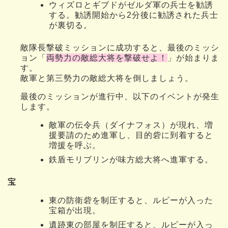
ウィズロとギブドがゼルダ軍の兵士を勧誘
する。勧誘開始から2分後に勧誘された兵士
が裏切る。
敵隊長撃破ミッションに成功すると、最後のミッシ
ョン「
両勢力の敵総大将を撃破せよ！
」が始まりま
す。
敵軍と第三勢力の敵総大将を倒しましょう。
最後のミッションが進行中、以下のイベントが発生
します。
敵軍の伝令兵（ダイナフォス）が現れ、増
援要請のため進軍し、目的砦に到着すると
増援を呼ぶ。
鉄盾モリブリンが味方総大将へ進軍する。
宝
東の防衛砦を制圧すると、ルピーが入った
宝箱が出現。
遺跡東の部屋を制圧すると、ルピーが入っ