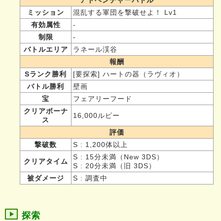
ミッション
混乱する軍団を撃破せよ！ Lv1
有効属性
-
制限
-
バトルエリア
ラネール渓谷
報酬
Sランク勝利
[要探索] ハートの器（ラヴィオ）
バトル勝利
壁画
宝
フェアリーフード
クリアボーナ
16,000ルピー
ス
評価
撃破数
S : 1,200体以上
S : 15分未満（New 3DS）
クリアタイム
S : 20分未満（旧 3DS）
被ダメージ
S : 調査中
探索