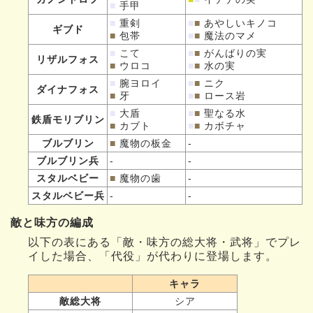
■
手甲
■
重剣
■
■
あやしいキノコ
ギブド
■
包帯
■
■
魔法のマメ
■
こて
■
■
がんばりの実
リザルフォス
■
ウロコ
■
■
水の実
■
腕ヨロイ
■
■
ニク
ダイナフォス
■
牙
■
■
ロース岩
■
大盾
■
■
聖なる水
鉄盾モリブリン
■
カブト
■
■
カボチャ
ブルブリン
■
魔物の板金
-
ブルブリン兵
-
-
スタルベビー
■
魔物の歯
-
スタルベビー兵
-
-
敵と味方の編成
以下の表にある「敵・味方の総大将・武将」でプレ
イした場合、「代役」が代わりに登場します。
キャラ
敵総大将
シア