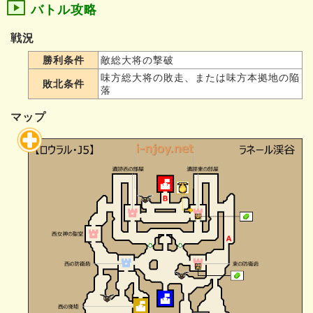
バトル攻略
戦況
勝利条件
敵総大将の撃破
味方総大将の敗走、または味方本拠地の陥
敗北条件
落
マップ