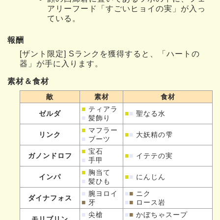
アリーフード「すごいヒョイの実」が入っ
ている。
報酬
[ザント限定] Sランクを獲得すると、「ハートの
器」が手に入ります。
素材＆食材
敵
素材
食材
■
ティアラ
ゼルダ
■
■
聖なる水
■
髪飾り
■
マフラー
リンク
■
■
大妖精の雫
■
ブーツ
■
宝石
ガノンドロフ
■
■
イテテの実
■
手甲
■
胸当て
インパ
■
■
にんじん
■
髪ひも
■
腕ヨロイ
■
■
ニク
ダイナフォス
■
牙
■
■
ロース岩
■
尖槍
■
■
かぼちゃスープ
モリブリン