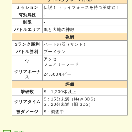
ミッション
伝説！ トライフォースを持つ英雄達！
有効属性
-
制限
-
バトルエリア
風と大地の神殿
報酬
Sランク勝利
ハートの器（ザント）
バトル勝利
ブーメラン
アクセ
宝
フェアリーフード
クリアボーナ
24,500ルピー
ス
評価
撃破数
S : 1,200体以上
S : 15分未満（New 3DS）
クリアタイム
S : 20分未満（旧 3DS）
被ダメージ
S : 調査中