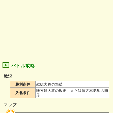
バトル攻略
戦況
勝利条件
敵総大将の撃破
味方総大将の敗走、または味方本拠地の陥
敗北条件
落
マップ