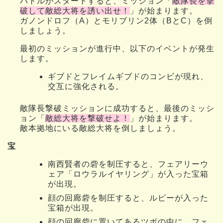
バトルがスタートすると、ミッション「
敵隊長を撃
破して敵総大将を誘い出せ！
」が始まります。
ガノンドロフ（A）とモリブリン2体（BとC）を倒
しましょう。
最初のミッションが進行中、以下のイベントが発生
します。
ギブドとフレイムギブドのコンビが現れ、
交互に強化される。
敵隊長撃破ミッションに成功すると、最後のミッシ
ョン「
敵総大将を撃破せよ！
」が始まります。
敵本拠地にいる敵総大将を倒しましょう。
宝
南西賢者の砦を制圧すると、フェアリーウ
ェア「ロウラルイヤリング」が入った宝箱
が出現。
顔の回廊砦を制圧すると、ルピーが入った
宝箱が出現。
顔の回廊砦に置いてあるツボの中に、フェ