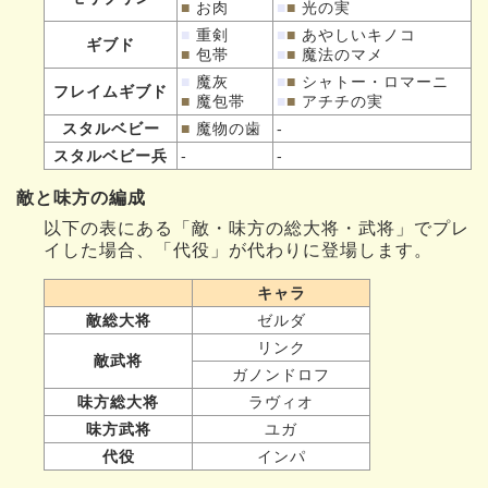
■
お肉
■
■
光の実
■
重剣
■
■
あやしいキノコ
ギブド
■
包帯
■
■
魔法のマメ
■
魔灰
■
■
シャトー・ロマーニ
フレイムギブド
■
魔包帯
■
■
アチチの実
スタルベビー
■
魔物の歯
-
スタルベビー兵
-
-
敵と味方の編成
以下の表にある「敵・味方の総大将・武将」でプレ
イした場合、「代役」が代わりに登場します。
キャラ
敵総大将
ゼルダ
リンク
敵武将
ガノンドロフ
味方総大将
ラヴィオ
味方武将
ユガ
代役
インパ