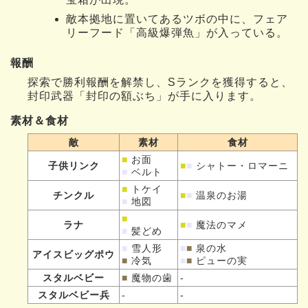
敵本拠地に置いてあるツボの中に、フェア
リーフード「高級爆弾魚」が入っている。
報酬
探索で勝利報酬を解禁し、Sランクを獲得すると、
封印武器「封印の額ぶち」が手に入ります。
素材＆食材
敵
素材
食材
■
お面
子供リンク
■
■
シャトー・ロマーニ
■
ベルト
■
トケイ
チンクル
■
■
温泉のお湯
■
地図
■
ラナ
■
■
魔法のマメ
■
髪どめ
■
雪人形
■
■
泉の水
アイスビッグポウ
■
冷気
■
■
ピューの実
スタルベビー
■
魔物の歯
-
スタルベビー兵
-
-