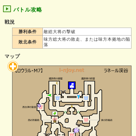
バトル攻略
戦況
勝利条件
敵総大将の撃破
味方総大将の敗走、または味方本拠地の陥
敗北条件
落
マップ