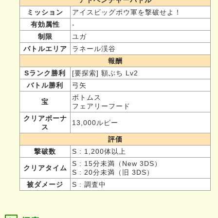
ミッション
アイスビッグポウ軍を撃破せよ！
有効属性
-
制限
ユガ
バトルエリア
ラネール渓谷
報酬
Sランク勝利
[要探索] 額ぶち Lv2
バトル勝利
弓矢
ボトムス
宝
フェアリーフード
クリアボーナ
13,000ルピー
ス
評価
撃破数
S : 1,200体以上
S : 15分未満（New 3DS）
クリアタイム
S : 20分未満（旧 3DS）
被ダメージ
S : 調査中