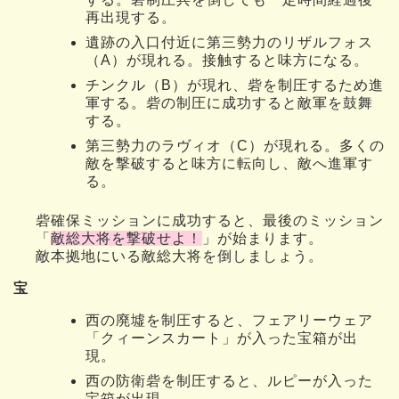
再出現する。
遺跡の入口付近に第三勢力のリザルフォス
（A）が現れる。接触すると味方になる。
チンクル（B）が現れ、砦を制圧するため進
軍する。砦の制圧に成功すると敵軍を鼓舞
する。
第三勢力のラヴィオ（C）が現れる。多くの
敵を撃破すると味方に転向し、敵へ進軍す
る。
砦確保ミッションに成功すると、最後のミッション
「
敵総大将を撃破せよ！
」が始まります。
敵本拠地にいる敵総大将を倒しましょう。
宝
西の廃墟を制圧すると、フェアリーウェア
「クィーンスカート」が入った宝箱が出
現。
西の防衛砦を制圧すると、ルピーが入った
宝箱が出現。