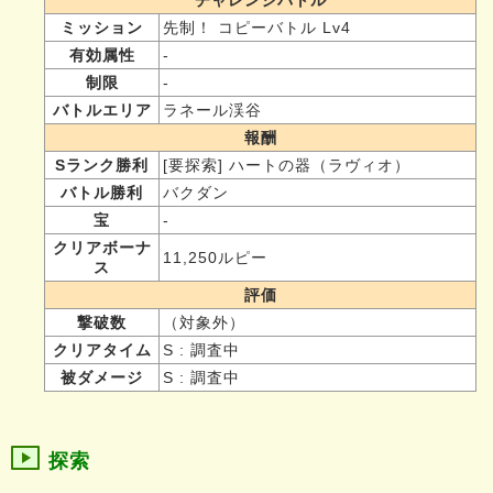
ミッション
先制！ コピーバトル Lv4
有効属性
-
制限
-
バトルエリア
ラネール渓谷
報酬
Sランク勝利
[要探索] ハートの器（ラヴィオ）
バトル勝利
バクダン
宝
-
クリアボーナ
11,250ルピー
ス
評価
撃破数
（対象外）
クリアタイム
S : 調査中
被ダメージ
S : 調査中
探索