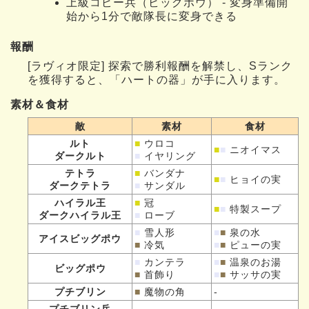
上級コピー兵（ビッグポウ） - 変身準備開
始から1分で敵隊長に変身できる
報酬
[ラヴィオ限定] 探索で勝利報酬を解禁し、Sランク
を獲得すると、「ハートの器」が手に入ります。
素材＆食材
敵
素材
食材
ルト
■
ウロコ
■
■
ニオイマス
ダークルト
■
イヤリング
テトラ
■
バンダナ
■
■
ヒョイの実
ダークテトラ
■
サンダル
ハイラル王
■
冠
■
■
特製スープ
ダークハイラル王
■
ローブ
■
雪人形
■
■
泉の水
アイスビッグポウ
■
冷気
■
■
ピューの実
■
カンテラ
■
■
温泉のお湯
ビッグポウ
■
首飾り
■
■
サッサの実
プチブリン
■
魔物の角
-