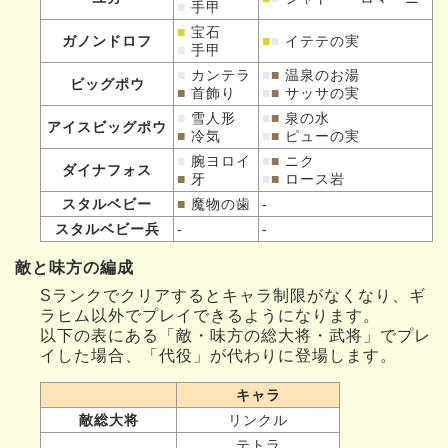
■
手甲
■
宝石
ガノンドロフ
■
■
イテテの実
■
手甲
■
カンテラ
■
■
温泉のお湯
ビッグポウ
■
首飾り
■
■
サッサの実
■
雪人形
■
■
泉の水
アイスビッグポウ
■
冷気
■
■
ピューの実
■
腕ヨロイ
■
■
ニク
ダイナフォス
■
牙
■
■
ロース岩
スタルベビー
■
魔物の歯
-
スタルベビー兵
-
-
敵と味方の編成
Sランクでクリアするとキャラ制限がなくなり、ギ
ラヒム以外でプレイできるようになります。
以下の表にある「敵・味方の総大将・武将」でプレ
イした場合、「代役」が代わりに登場します。
キャラ
敵総大将
リンクル
テトラ