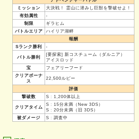
ミッション
大決戦！ 霊山に潜みし巨獣を撃破せよ！
有効属性
-
制限
ギラヒム
バトルエリア
ハイリア湖畔
報酬
Sランク勝利
-
[要探索] 新コスチューム（ダルニア）
バトル勝利
アイスロッド
宝
フェアリーフード
クリアボーナ
22,500ルピー
ス
評価
撃破数
S : 1,200体以上
S : 15分未満（New 3DS）
クリアタイム
S : 20分未満（旧 3DS）
被ダメージ
S : 調査中