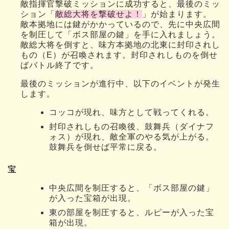
敵指揮官撃破ミッションに成功すると、最後のミッ
ション「
敵総大将を撃破せよ！
」が始まります。
敵本拠地には鍵がかかっているので、先に中央広間
を制圧して「ボス部屋の鍵」を手に入れましょう。
敵総大将を倒すと、味方本拠地の北東に封印されし
もの（E）が召喚されます。封印されしものを倒せ
ばバトル終了です。
最後のミッションが進行中、以下のイベントが発生
します。
コッコが現れ、味方として戦ってくれる。
封印されしもの召喚後、鼓舞兵（ダイナフ
ォス）が現れ、敵全軍のやる気が上がる。
鼓舞兵を倒せば平常に戻る。
宝
中央広間を制圧すると、「ボス部屋の鍵」
が入った宝箱が出現。
東の部屋を制圧すると、ルピーが入った宝
箱が出現。