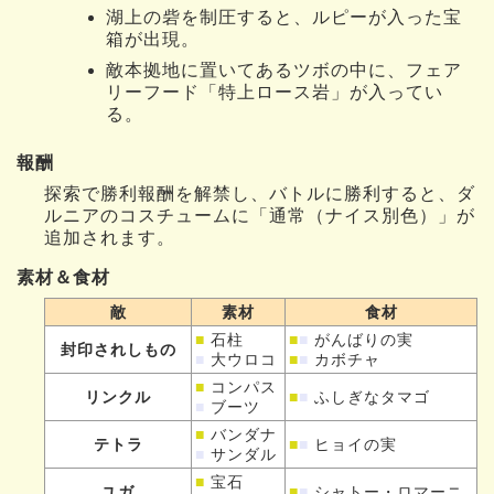
湖上の砦を制圧すると、ルピーが入った宝
箱が出現。
敵本拠地に置いてあるツボの中に、フェア
リーフード「特上ロース岩」が入ってい
る。
報酬
探索で勝利報酬を解禁し、バトルに勝利すると、ダ
ルニアのコスチュームに「通常（ナイス別色）」が
追加されます。
素材＆食材
敵
素材
食材
■
石柱
■
■
がんばりの実
封印されしもの
■
大ウロコ
■
■
カボチャ
■
コンパス
リンクル
■
■
ふしぎなタマゴ
■
ブーツ
■
バンダナ
テトラ
■
■
ヒョイの実
■
サンダル
■
宝石
ユガ
■
■
シャトー・ロマーニ