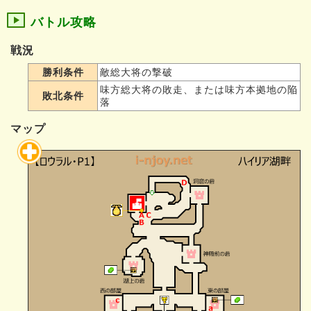
バトル攻略
戦況
勝利条件
敵総大将の撃破
味方総大将の敗走、または味方本拠地の陥
敗北条件
落
マップ