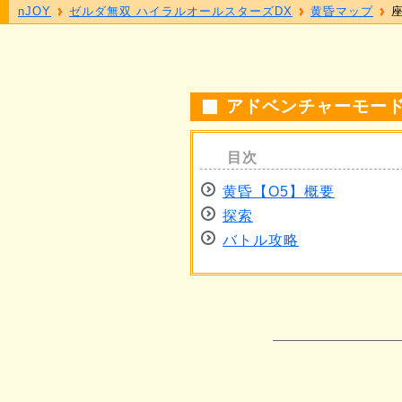
nJOY
ゼルダ無双 ハイラルオールスターズDX
黄昏マップ
座
アドベンチャーモード
黄昏【O5】概要
探索
バトル攻略