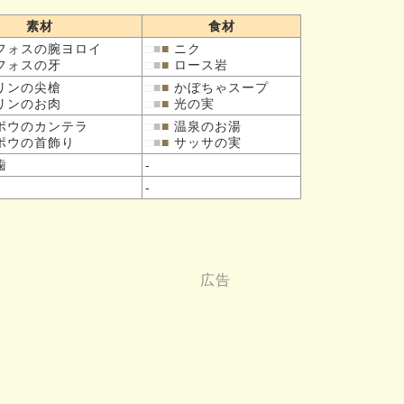
素材
食材
フォスの
腕ヨロイ
□
■
■
ニク
フォスの
牙
□
■
■
ロース岩
リンの
尖槍
□
■
■
かぼちゃスープ
リンの
お肉
□
■
■
光の実
ポウの
カンテラ
□
■
■
温泉のお湯
ポウの
首飾り
□
■
■
サッサの実
歯
-
-