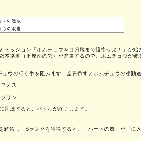
ョンの達成
ュウの敗走
とミッション「ボムチュウを目的地まで護衛せよ！」が始
敵本拠地（平原南の砦）が進軍するので、ボムチュウが破
チュウの行く手を阻みます。全員倒すとボムチュウの移動
ナフォス
ウ
リブリン
に到達すると、バトルが終了します。
報酬を解禁し、Sランクを獲得すると、「ハートの器」が手に