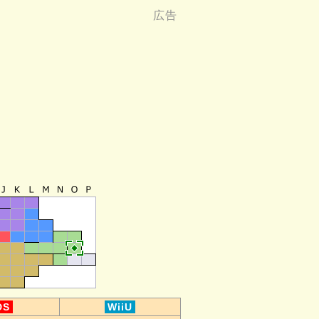
DS
WiiU