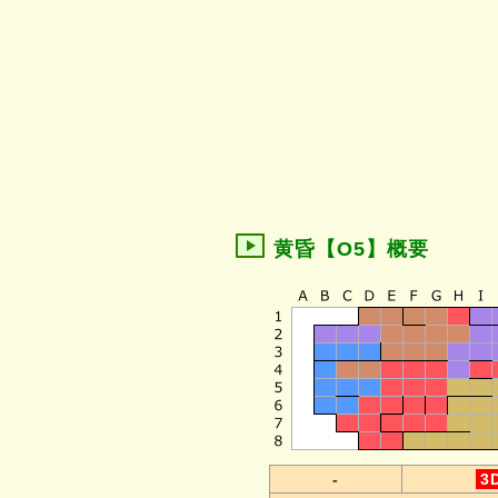
黄昏【O5】概要
-
3