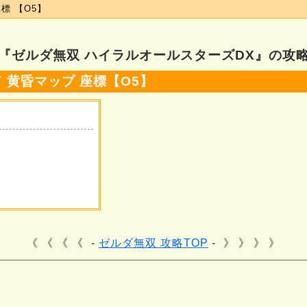
標 【O5】
『ゼルダ無双 ハイラルオールスターズDX』の攻
 黄昏マップ 座標【O5】
《 《 《
ゼルダ無双 攻略TOP
》 》 》