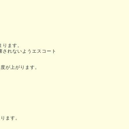
まります。
壊されないようエスコート
速度が上がります。
入ります。