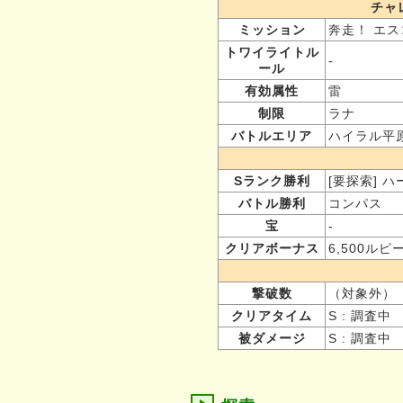
チャ
ミッション
奔走！ エス
トワイライトル
-
ール
有効属性
雷
制限
ラナ
バトルエリア
ハイラル平
Sランク勝利
[要探索] 
バトル勝利
コンパス
宝
-
クリアボーナス
6,500ルピ
撃破数
（対象外）
クリアタイム
S : 調査中
被ダメージ
S : 調査中