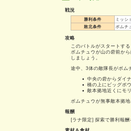
戦況
勝利条件
ミッシ
敗北条件
ボムチ
攻略
このバトルがスタートする
ボムチュウが山の砦前から
しましょう。
途中、3体の敵隊長がボム
中央の砦からダイ
橋の上にビッグポ
敵本拠地近くにモ
ボムチュウが無事敵本拠地
報酬
[ラナ限定] 探索で勝利
素材＆食材