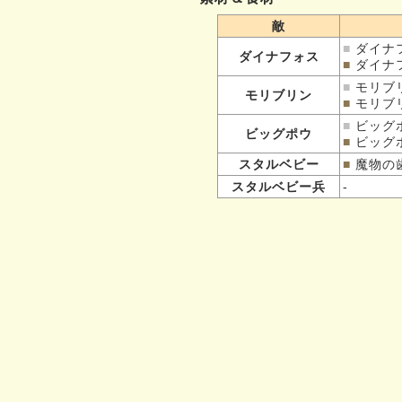
敵
■
ダイナ
ダイナフォス
■
ダイナ
■
モリブ
モリブリン
■
モリブ
■
ビッグ
ビッグポウ
■
ビッグ
スタルベビー
■
魔物の
スタルベビー兵
-