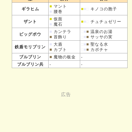
■
マント
ギラヒム
■
■
□
キノコの胞子
■
腰巻
■
仮面
ザント
■
■
□
チュチュゼリー
■
魔石
■
カンテラ
□
■
■
温泉のお湯
ビッグポウ
■
首飾り
□
■
■
サッサの実
■
大盾
□
■
■
聖なる水
鉄盾モリブリン
■
カブト
□
■
■
カボチャ
ブルブリン
■
魔物の板金
-
ブルブリン兵
-
-