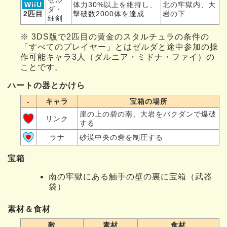
WiiU
体力30%以上を維持し、
北の牢獄内、大
ダ・
2匹目
撃破数2000体を達成
岩の下
細剣
※ 3DS版で2匹目の黄金のスタルチュラの条件の
「すべてのプレイヤー」とはゼルダと途中参加の操
作可能キャラ3人（ダルニア・ミドナ・ファイ）の
ことです。
ハートの器とかけら
-
キャラ
宝箱の場所
崖の上の砦の南、大岩をバクダンで爆破
リンク
する
ラナ
砂漠中央の砦を制圧する
宝箱
南の牢獄にある触手の壁の裏に宝箱（武器
袋）
素材＆食材
敵
素材
食材