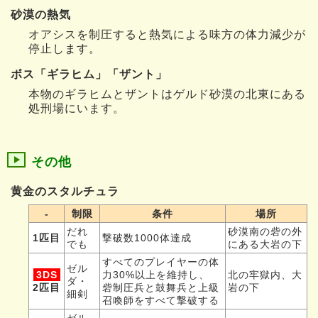
砂漠の熱気
オアシスを制圧すると熱気による味方の体力減少が
停止します。
ボス「ギラヒム」「ザント」
本物のギラヒムとザントはゲルド砂漠の北東にある
処刑場にいます。
その他
黄金のスタルチュラ
-
制限
条件
場所
だれ
砂漠南の砦の外
1匹目
撃破数1000体達成
でも
にある大岩の下
すべてのプレイヤーの体
ゼル
3DS
力30%以上を維持し、
北の牢獄内、大
ダ・
2匹目
砦制圧兵と鼓舞兵と上級
岩の下
細剣
召喚師をすべて撃破する
ゼル