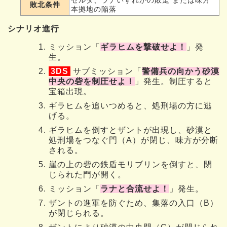
ゼルダ、ラナいずれかの敗走 または味方
敗北条件
本拠地の陥落
シナリオ進行
ミッション「
ギラヒムを撃破せよ！
」発
生。
3DS
サブミッション「
警備兵の向かう砂漠
中央の砦を制圧せよ！
」発生。制圧すると
宝箱出現。
ギラヒムを追いつめると、処刑場の方に逃
げる。
ギラヒムを倒すとザントが出現し、砂漠と
処刑場をつなぐ門（A）が閉じ、味方が分断
される。
崖の上の砦の鉄盾モリブリンを倒すと、閉
じられた門が開く。
ミッション「
ラナと合流せよ！
」発生。
ザントの進軍を防ぐため、集落の入口（B）
が閉じられる。