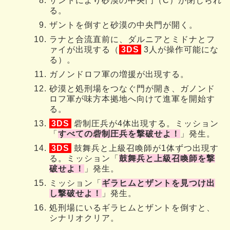
ザントにより砂漠の中央門（C）が閉じられ
る。
ザントを倒すと砂漠の中央門が開く。
ラナと合流直前に、ダルニアとミドナとフ
ァイが出現する（
3DS
3人が操作可能にな
る）。
ガノンドロフ軍の増援が出現する。
砂漠と処刑場をつなぐ門が開き、ガノンド
ロフ軍が味方本拠地へ向けて進軍を開始す
る。
3DS
砦制圧兵が4体出現する。ミッション
「
すべての砦制圧兵を撃破せよ！
」発生。
3DS
鼓舞兵と上級召喚師が1体ずつ出現す
る。ミッション「
鼓舞兵と上級召喚師を撃
破せよ！
」発生。
ミッション「
ギラヒムとザントを見つけ出
し撃破せよ！
」発生。
処刑場にいるギラヒムとザントを倒すと、
シナリオクリア。