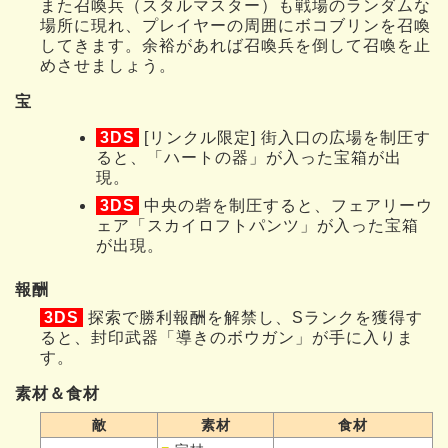
また召喚兵（スタルマスター）も戦場のランダムな
場所に現れ、プレイヤーの周囲にボコブリンを召喚
してきます。余裕があれば召喚兵を倒して召喚を止
めさせましょう。
宝
3DS
[リンクル限定] 街入口の広場を制圧す
ると、「ハートの器」が入った宝箱が出
現。
3DS
中央の砦を制圧すると、フェアリーウ
ェア「スカイロフトパンツ」が入った宝箱
が出現。
報酬
3DS
探索で勝利報酬を解禁し、Sランクを獲得す
ると、封印武器「導きのボウガン」が手に入りま
す。
素材＆食材
敵
素材
食材