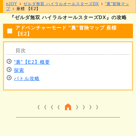
nJOY
ゼルダ無双 ハイラルオールスターズDX
“裏”冒険マッ
プ
座標 【E2】
『ゼルダ無双 ハイラルオールスターズDX』の攻略
アドベンチャーモード “裏”冒険マップ 座標
【E2】
“裏”【E2】概要
探索
バトル攻略
《 《 《
》 》 》