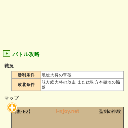
バトル攻略
戦況
勝利条件
敵総大将の撃破
味方総大将の敗走 または味方本拠地の陥
敗北条件
落
マップ