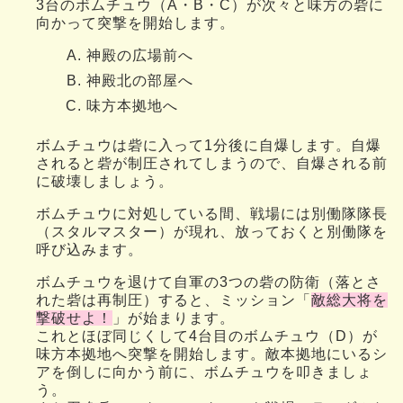
3台のボムチュウ（A・B・C）が次々と味方の砦に
向かって突撃を開始します。
神殿の広場前へ
神殿北の部屋へ
味方本拠地へ
ボムチュウは砦に入って1分後に自爆します。自爆
されると砦が制圧されてしまうので、自爆される前
に破壊しましょう。
ボムチュウに対処している間、戦場には別働隊隊長
（スタルマスター）が現れ、放っておくと別働隊を
呼び込みます。
ボムチュウを退けて自軍の3つの砦の防衛（落とさ
れた砦は再制圧）すると、ミッション「
敵総大将を
撃破せよ！
」が始まります。
これとほぼ同じくして4台目のボムチュウ（D）が
味方本拠地へ突撃を開始します。敵本拠地にいるシ
アを倒しに向かう前に、ボムチュウを叩きましょ
う。