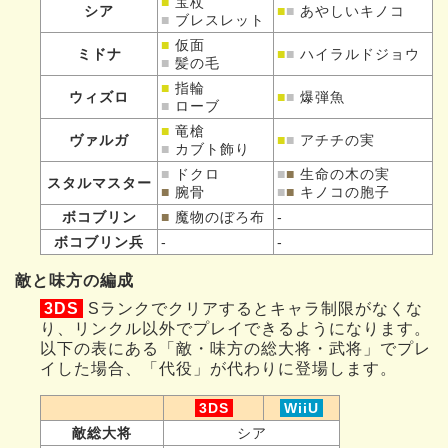
■
宝杖
シア
■
■
あやしいキノコ
■
ブレスレット
■
仮面
ミドナ
■
■
ハイラルドジョウ
■
髪の毛
■
指輪
ウィズロ
■
■
爆弾魚
■
ローブ
■
竜槍
ヴァルガ
■
■
アチチの実
■
カブト飾り
■
ドクロ
■
■
生命の木の実
スタルマスター
■
腕骨
■
■
キノコの胞子
ボコブリン
■
魔物のぼろ布
-
ボコブリン兵
-
-
敵と味方の編成
3DS
Sランクでクリアするとキャラ制限がなくな
り、リンクル以外でプレイできるようになります。
以下の表にある「敵・味方の総大将・武将」でプレ
イした場合、「代役」が代わりに登場します。
3DS
WiiU
敵総大将
シア