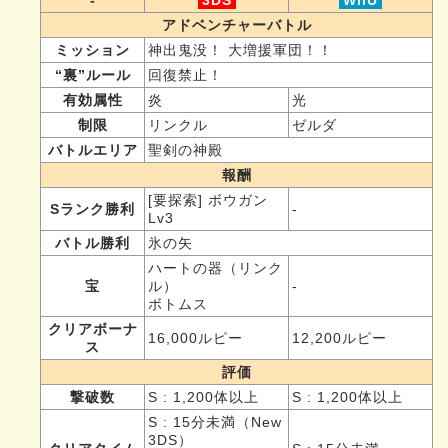
アドベンチャーバトル
ミッション
神出鬼没！ 大増援軍団！！
“裏”ルール
回復禁止！
有効属性
炎
光
制限
リンクル
ゼルダ
バトルエリア
聖剣の神殿
報酬
[要探索] ボウガン
Sランク勝利
-
Lv3
バトル勝利
氷の矢
ハートの器（リンク
宝
ル）
-
ボトムス
クリアボーナ
16,000ルピー
12,200ルピー
ス
評価
撃破数
S : 1,200体以上
S : 1,200体以上
S : 15分未満（New
3DS）