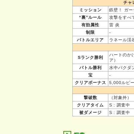
チャ
ミッション
鉄壁！ ガー
“裏”ルール
攻撃をすべ
有効属性
雷 炎
制限
-
バトルエリア
ラネール渓
ハートのか
Sランク勝利
ア）
バトル勝利
水中バクダ
宝
-
クリアボーナス
5,000ルピ
撃破数
（対象外）
クリアタイム
S : 調査中
被ダメージ
S : 調査中