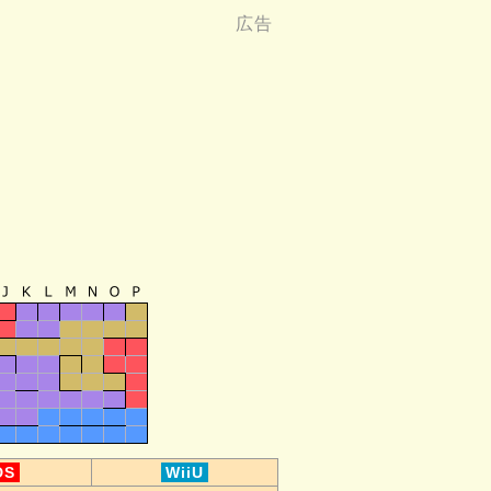
DS
WiiU