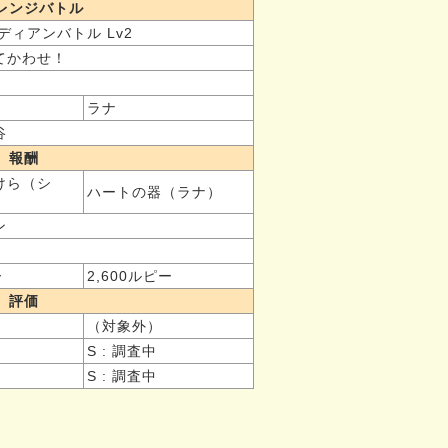
レンジバトル
ディアンバトル Lv2
てかわせ！
ラナ
谷
報酬
けら（シ
ハートの器（ラナ）
ン
ー
2,600ルピー
評価
（対象外）
S : 調査中
S : 調査中