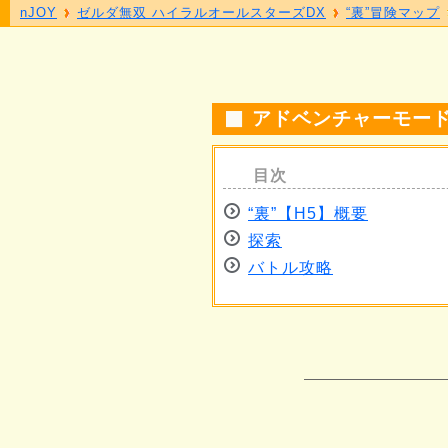
nJOY
ゼルダ無双 ハイラルオールスターズDX
“裏”冒険マップ
アドベンチャーモード 
“裏”【H5】概要
探索
バトル攻略