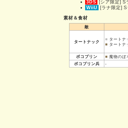
3DS
[シア限定]
WiiU
[ラナ限定]
素材＆食材
敵
■
タートナ
タートナック
■
タートナ
ボコブリン
■
魔物のぼ
ボコブリン兵
-