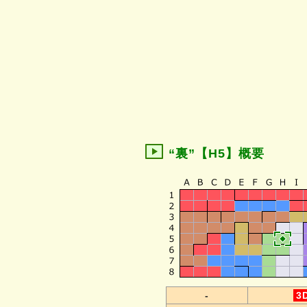
“裏”【H5】概要
-
3