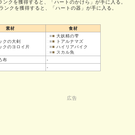
 Sランクを獲得すると、「ハートのかけら」が手に入る。
 Sランクを獲得すると、「ハートの器」が手に入る。
素材
食材
□
■
■
大妖精の雫
ックの
大剣
□
■
■
トアルナマズ
ックの
ヨロイ片
□
■
■
ハイリアパイク
□
■
■
スカル魚
ろ布
-
-