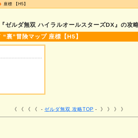
座標 【H5】
『ゼルダ無双 ハイラルオールスターズDX』の攻
“裏”冒険マップ 座標【H5】
《 《 《
ゼルダ無双 攻略TOP
》 》 》