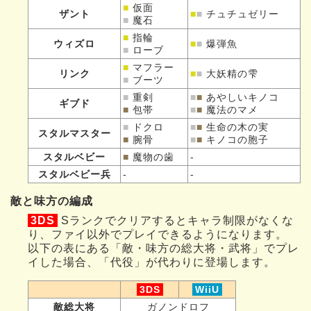
■
仮面
ザント
■
■
チュチュゼリー
■
魔石
■
指輪
ウィズロ
■
■
爆弾魚
■
ローブ
■
マフラー
リンク
■
■
大妖精の雫
■
ブーツ
■
重剣
■
■
あやしいキノコ
ギブド
■
包帯
■
■
魔法のマメ
■
ドクロ
■
■
生命の木の実
スタルマスター
■
腕骨
■
■
キノコの胞子
スタルベビー
■
魔物の歯
-
スタルベビー兵
-
-
敵と味方の編成
3DS
Sランクでクリアするとキャラ制限がなくな
り、ファイ以外でプレイできるようになります。
以下の表にある「敵・味方の総大将・武将」でプレ
イした場合、「代役」が代わりに登場します。
3DS
WiiU
敵総大将
ガノンドロフ