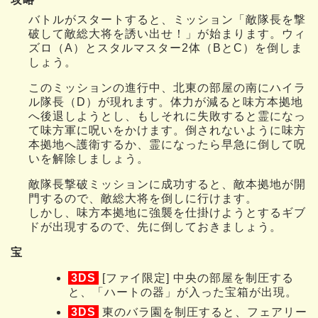
バトルがスタートすると、ミッション「敵隊長を撃
破して敵総大将を誘い出せ！」が始まります。ウィ
ズロ（A）とスタルマスター2体（BとC）を倒しま
しょう。
このミッションの進行中、北東の部屋の南にハイラ
ル隊長（D）が現れます。体力が減ると味方本拠地
へ後退しようとし、もしそれに失敗すると霊になっ
て味方軍に呪いをかけます。倒されないように味方
本拠地へ護衛するか、霊になったら早急に倒して呪
いを解除しましょう。
敵隊長撃破ミッションに成功すると、敵本拠地が開
門するので、敵総大将を倒しに行けます。
しかし、味方本拠地に強襲を仕掛けようとするギブ
ドが出現するので、先に倒しておきましょう。
宝
3DS
[ファイ限定] 中央の部屋を制圧する
と、「ハートの器」が入った宝箱が出現。
3DS
東のバラ園を制圧すると、フェアリー