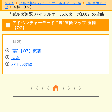
nJOY
ゼルダ無双 ハイラルオールスターズDX
“裏”冒険マッ
プ
座標 【O7】
『ゼルダ無双 ハイラルオールスターズDX』の攻略
アドベンチャーモード “裏”冒険マップ 座標
【O7】
“裏”【O7】概要
探索
バトル攻略
《 《 《
》 》 》