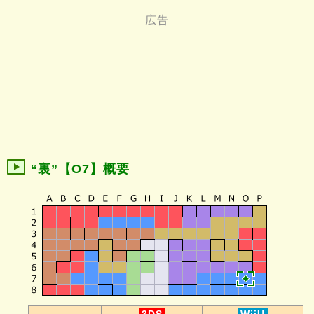
“裏”【O7】概要
-
3DS
WiiU