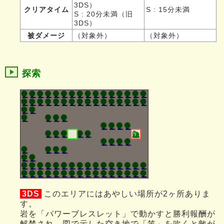
3DS）
クリアタイム
S : 15分未満
S : 20分未満（旧
3DS）
被ダメージ
（対象外）
（対象外）
探索
3DS
このエリアにはあやしい場所が2ヶ所ありま
す。
岩を「パワーブレスレット」で動かすと勝利報酬が
解禁され、図で示した空き地で「笛」を吹くと敵が