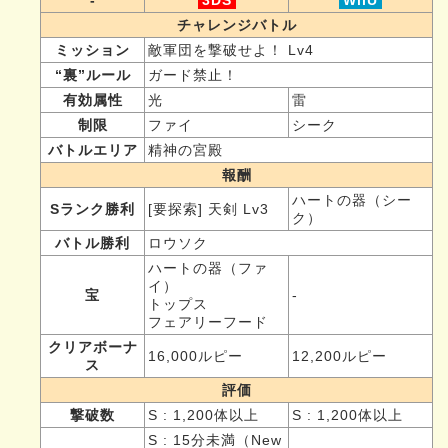
チャレンジバトル
ミッション
敵軍団を撃破せよ！ Lv4
“裏”ルール
ガード禁止！
有効属性
光
雷
制限
ファイ
シーク
バトルエリア
精神の宮殿
報酬
ハートの器（シー
Sランク勝利
[要探索] 天剣 Lv3
ク）
バトル勝利
ロウソク
ハートの器（ファ
イ）
宝
-
トップス
フェアリーフード
クリアボーナ
16,000ルピー
12,200ルピー
ス
評価
撃破数
S : 1,200体以上
S : 1,200体以上
S : 15分未満（New