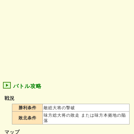
バトル攻略
戦況
勝利条件
敵総大将の撃破
味方総大将の敗走 または味方本拠地の陥
敗北条件
落
マップ