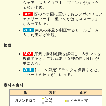
ウェア「スカイロフトエプロン」が入った
宝箱が出現。
3DS
西のバラ園に置いてあるツボの中にフ
ェアリーフード「極上のかぼちゃスープ」
が入っている。
WiiU
南東の部屋を制圧すると、ルピーが
入った宝箱が出現。
報酬
3DS
探索で勝利報酬を解禁し、Sランクを
獲得すると、封印武器「女神の白刃剣」が
手に入る。
WiiU
[シーク限定] Sランクを獲得すると、
「ハートの器」が手に入る。
素材＆食材
敵
素材
食材
■
宝石
ガノンドロフ
■
■
イテテの実
■
手甲